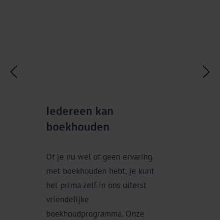
Iedereen kan
Bespaar t
boekhouden
Of je nu wel of geen ervaring
Koppel jou
met boekhouden hebt, je kunt
kassasystee
het prima zelf in ons uiterst
je bedrijf er
vriendelijke
staat. Met e
boekhoudprogramma. Onze
boekhoud je 