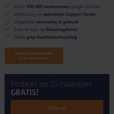
Ruim
500.000 ondernemers
gingen je voor
Deskundig en
razendsnel Support Center
Ongekend
eenvoudig in gebruik
Erkend door de
Belastingdienst
Beste
prijs-kwaliteitverhouding
Gratis uitproberen
Zonder verplichtingen
Probeer nu 15 maanden
GRATIS!
Claim nu