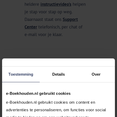
heldere
instructievideo's
helpen
ons program
je stap voor stap op weg.
automatisch
Daarnaast staat ons
Support
facturen kop
Center
telefonisch, per chat of
fouten en he
e-mail voor je klaar.
omkijken me
Toestemming
Details
Over
Bekijk alle voordelen
e-Boekhouden.nl gebruikt cookies
e-Boekhouden.nl gebruikt cookies om content en 
advertenties te personaliseren, om functies voor social 