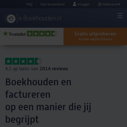
FAQ
Voor accountants
Inloggen
Nederland
Gratis uitproberen
Zonder verplichtingen
4,5 op basis van
2014 reviews
Boekhouden en
factureren
op een manier die jij
begrijpt