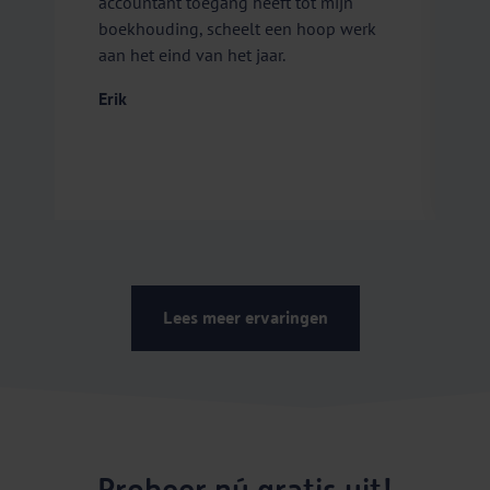
accountant toegang heeft tot mijn
p
boekhouding, scheelt een hoop werk
s
aan het eind van het jaar.
n
j
Erik
l
b
v
S
Lees meer ervaringen