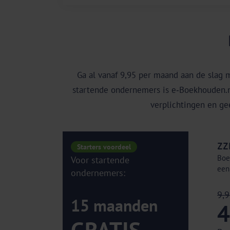
Ga al vanaf 9,95 per maand aan de slag 
startende ondernemers is e‑Boekhouden.nl
verplichtingen en ge
ZZ
Starters voordeel
Boe
Voor startende
een
ondernemers:
9,
15 maanden
4
GRATIS