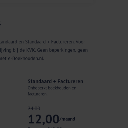
s
tandaard en Standaard + Factureren. Voor
ijving bij de KVK. Geen beperkingen, geen
 met e‑Boekhouden.nl.
Standaard + Factureren
Onbeperkt boekhouden en
factureren.
24,00
12,00
/maand