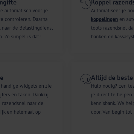
ngifte
Koppel razends
e automatisch voor je
Automatiseer je bo
 te controleren. Daarna
koppelingen
en auto
k naar de Belastingdienst
tools razendsnel da
. Zo simpel is dat!
banken en kassasys
ie
Altijd de beste
 handige widgets en zie
Hulp nodig? Een te
jfers en taken. Dankzij
je direct te helpen
e razendsnel naar de
kennisbank. We help
elijk en helemaal op
door. Van begin tot