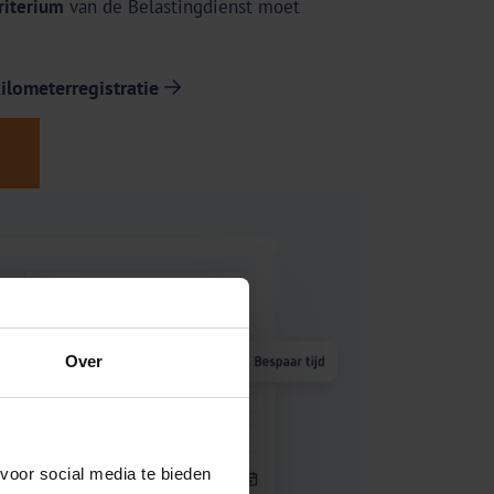
riterium
van de Belastingdienst moet
ilometerregistratie
Over
voor social media te bieden 