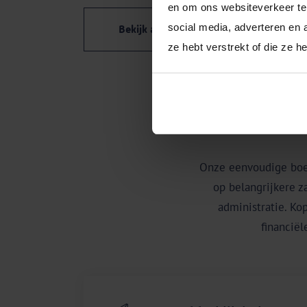
en om ons websiteverkeer te 
social media, adverteren en 
Bekijk alle functies
ze hebt verstrekt of die ze 
Onze eenvoudige boek
op belangrijkere z
administratie. Ko
financiël