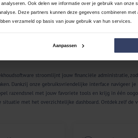
analyseren. Ook delen we informatie over je gebruik van onze si
analyse. Deze partners kunnen deze gegevens combineren met an
hebben verzameld op basis van jouw gebruik van hun services.
Aanpassen
Bespaar tijd en behoud controle
houdsoftware stroomlijnt jouw financiële administratie, zoda
aken. Dankzij onze gebruiksvriendelijke interface navigeer je
ppel razendsnel met jouw favoriete tools en krijg in één oogop
e situatie met het overzichtelijke dashboard. Ontdek zelf de 