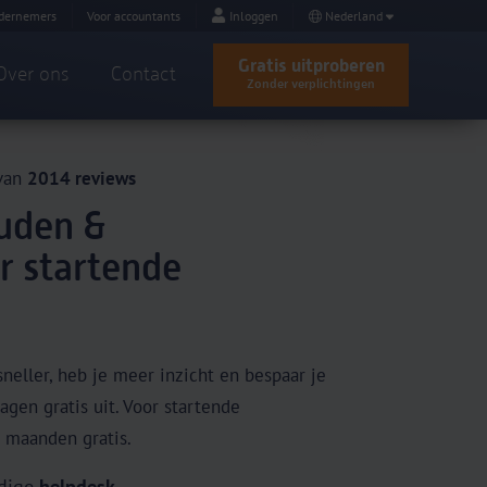
dernemers
Voor accountants
Inloggen
Nederland
Gratis uitproberen
Over ons
Contact
Zonder verplichtingen
 van
2014 reviews
uden &
r startende
neller, heb je meer inzicht en bespaar je
agen gratis uit. Voor startende
 maanden gratis.
ndige
helpdesk