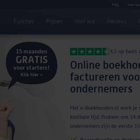
FAQ
Voor on
Functies
Prijzen
Voor wie
Reviews
15 maanden
4,5 op basis
GRATIS
Online boekho
voor starters!
factureren voo
Klik hier >
ondernemers
Met e‑Boekhouden.nl werk je s
kostbare tijd. Probeer ons 14 d
ondernemers zijn de eerste 15
Razendsnelle en desku