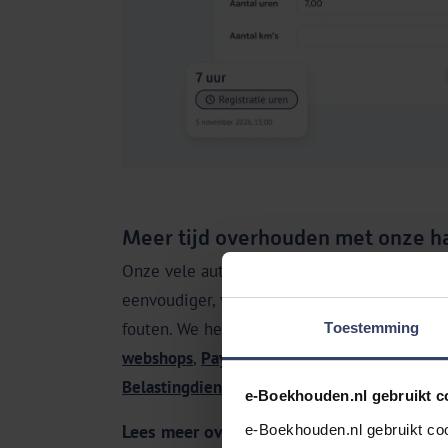
Meer tijd overhouden met onze h
Onze vele automatische koppelingen maken 
eenvoudiger, verminderen handmatig werk 
fouten. We hebben koppelingen met de mee
Toestemming
webshops
,
Payment Service Providers (PSP)
,
Belastingdienst
,
salarissoftware
en
urenregis
e-Boekhouden.nl gebruikt c
Lees meer over koppelingen
e-Boekhouden.nl gebruikt coo