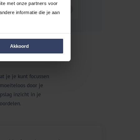
te met onze partners voor 
dere informatie die je aan 
Akkoord
t je je kunt focussen
 moeiteloos door je
slag inzicht in je
voordelen.