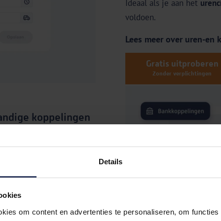
Ideaal als je aan het
urenc
voldoen.
Lees meer over uren-en k
Gratis uitproberen
Zonder verplichtingen
andige koppelingen
je leven als ondernemer
én voorkomen zo onnodige
ste grote
banken
,
Details
kassasystemen
,
tratiesoftware
.
ookies
kies om content en advertenties te personaliseren, om functies 