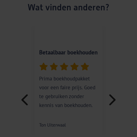
Wat vinden anderen?
Betaalbaar boekhouden
Super
Prima boekhoudpakket
Er wo
voor een faire prijs. Goed
verbet
te gebruiken zonder
kennis van boekhouden.
Patrici
Ton Uiterwaal