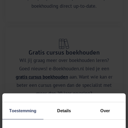
boekhouding direct up-to-date.
Gratis cursus boekhouden
Wil jij graag meer over boekhouden leren?
Goed nieuws! e‑Boekhouden.nl bied je een
gratis cursus boekhouden
aan. Want wie kan er
beter een cursus geven dan de specialist met
meer dan 20 jaar ervaring?
Toestemming
Details
Over