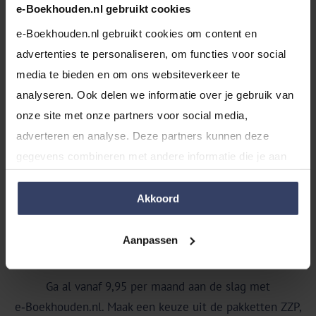
e-Boekhouden.nl gebruikt cookies
Altijd de beste support
e-Boekhouden.nl gebruikt cookies om content en 
Hulp nodig? Een team van razendsnelle en
advertenties te personaliseren, om functies voor social 
deskundige experts zit klaar om je direct te
media te bieden en om ons websiteverkeer te 
helpen via telefoon, WhatsApp, e-mail of de
analyseren. Ook delen we informatie over je gebruik van 
kennisbank. We helpen je snel en lopen elke
onze site met onze partners voor social media, 
stap met je door. Van begin tot succes!
adverteren en analyse. Deze partners kunnen deze 
gegevens combineren met andere informatie die je aan 
ze hebt verstrekt of die ze hebben verzameld op basis 
van jouw gebruik van hun services.
Akkoord
Prijzen voor ondernemers
Aanpassen
Ga al vanaf 9,95 per maand aan de slag met
e‑Boekhouden.nl. Maak een keuze uit de pakketten ZZP,