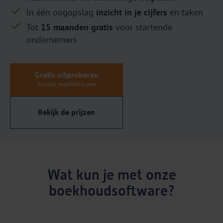
In één oogopslag
inzicht in je cijfers
en taken
Tot
15 maanden gratis
voor startende
ondernemers
Gratis uitproberen
Zonder verplichtingen
Bekijk de prijzen
Wat kun je met onze
boekhoudsoftware?