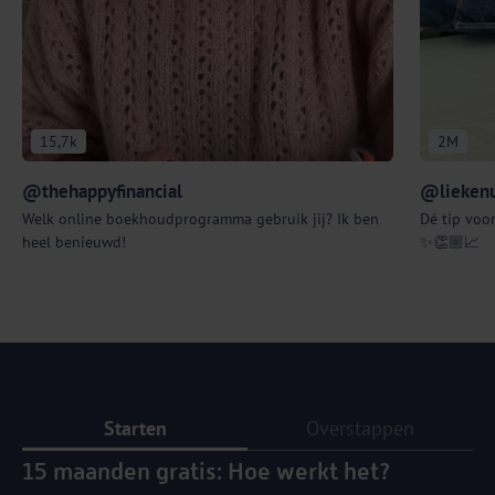
15,7k
2M
@thehappyfinancial
@liekenu
Welk online boekhoudprogramma gebruik jij? Ik ben
Dé tip voor
heel benieuwd!
✨👏🏼📈
Starten
Overstappen
15 maanden gratis: Hoe werkt het?