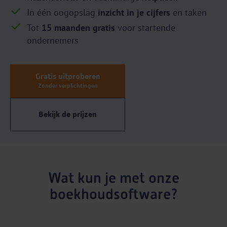
In één oogopslag
inzicht in je cijfers
en taken
Tot
15 maanden gratis
voor startende
ondernemers
Gratis uitproberen
Zonder verplichtingen
Bekijk de prijzen
Wat kun je met onze
boekhoudsoftware?