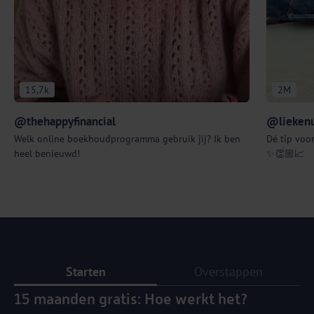
15,7k
2M
@thehappyfinancial
@liekenu
Welk online boekhoudprogramma gebruik jij? Ik ben
Dé tip voor
heel benieuwd!
✨👏🏼📈
Starten
Overstappen
15 maanden gratis: Hoe werkt het?