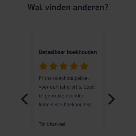
Wat vinden anderen?
Betaalbaar boekhouden
Super
Prima boekhoudpakket
Er wo
voor een faire prijs. Goed
verbet
te gebruiken zonder
kennis van boekhouden.
Patrici
Ton Uiterwaal