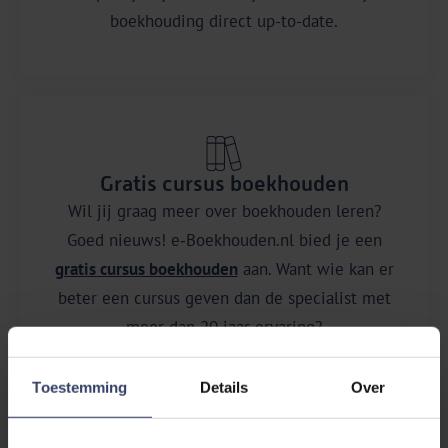
boekhouding direct up-to-date.
Gratis cursus boekhouden
Wil jij graag meer over boekhouden leren?
Goed nieuws! e‑Boekhouden.nl bied je een
gratis cursus boekhouden
aan. Want wie kan er
beter een cursus geven dan de specialist met
meer dan 20 jaar ervaring?
Toestemming
Details
Over