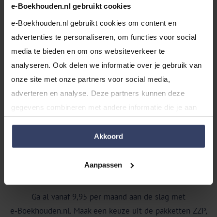
e-Boekhouden.nl gebruikt cookies
Altijd de beste support
e-Boekhouden.nl gebruikt cookies om content en 
Hulp nodig? Een team van razendsnelle en
advertenties te personaliseren, om functies voor social 
deskundige experts zit klaar om je direct te
media te bieden en om ons websiteverkeer te 
helpen via telefoon, WhatsApp, e-mail of de
analyseren. Ook delen we informatie over je gebruik van 
kennisbank. We helpen je snel en lopen elke
onze site met onze partners voor social media, 
stap met je door. Van begin tot succes!
adverteren en analyse. Deze partners kunnen deze 
gegevens combineren met andere informatie die je aan 
ze hebt verstrekt of die ze hebben verzameld op basis 
van jouw gebruik van hun services.
Akkoord
Prijzen voor ondernemers
Aanpassen
Ga al vanaf 9,95 per maand aan de slag met
e‑Boekhouden.nl. Maak een keuze uit de pakketten ZZP,