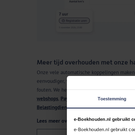
Meer tijd overhouden met onze h
Onze vele automatische koppelingen maken 
eenvoudiger, verminderen handmatig werk 
fouten. We hebben koppelingen met de mee
webshops
,
Payment Service Providers (PSP)
,
Toestemming
Belastingdienst
,
salarissoftware
en
urenregis
e-Boekhouden.nl gebruikt c
Lees meer over koppelingen
e-Boekhouden.nl gebruikt coo