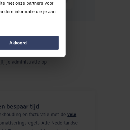
te met onze partners voor 
dere informatie die je aan 
Akkoord
ij je administratie op
n bespaar tijd
ekhouding en facturatie met de
vele
matiseringsregels. Alle Nederlandse