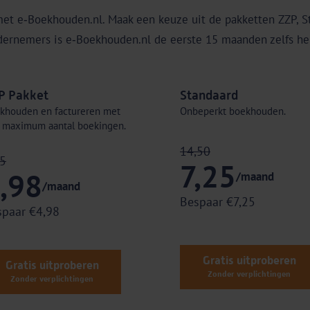
met e‑Boekhouden.nl. Maak een keuze uit de pakketten ZZP, S
dernemers is e‑Boekhouden.nl de eerste 15 maanden zelfs hel
P Pakket
Standaard
khouden en factureren met
Onbeperkt boekhouden.
 maximum aantal boekingen.
14,50
95
7,25
,98
/maand
/maand
Bespaar €7,25
spaar €4,98
Gratis uitproberen
Gratis uitproberen
Zonder verplichtingen
Zonder verplichtingen