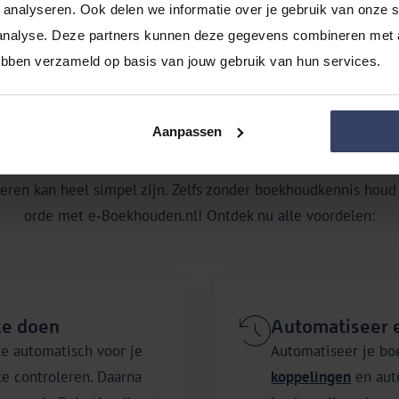
analyseren. Ook delen we informatie over je gebruik van onze si
analyse. Deze partners kunnen deze gegevens combineren met an
hebben verzameld op basis van jouw gebruik van hun services.
Bespaar tijd en behoud controle
Aanpassen
ren kan heel simpel zijn. Zelfs zonder boekhoudkennis houd j
orde met e‑Boekhouden.nl! Ontdek nu alle voordelen:
te doen
Automatiseer e
e automatisch voor je
Automatiseer je bo
 te controleren. Daarna
koppelingen
en auto