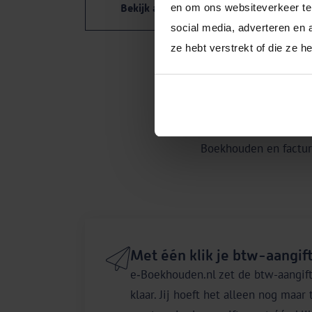
en om ons websiteverkeer te 
Bekijk alle functies
social media, adverteren en 
ze hebt verstrekt of die ze 
Boekhouden en facture
Met één klik je btw-aangif
e‑Boekhouden.nl zet de btw-aangift
klaar. Jij hoeft het alleen nog maar