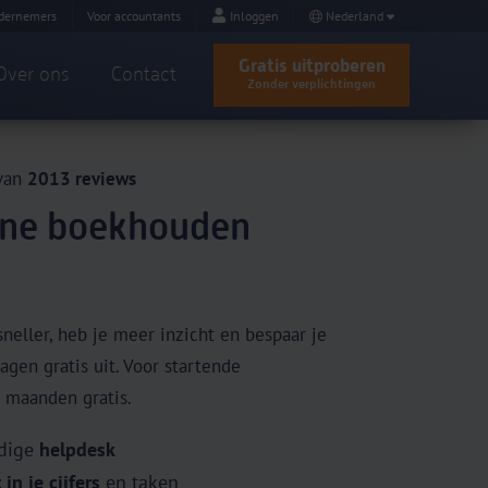
dernemers
Voor accountants
Inloggen
Nederland
Gratis uitproberen
Over ons
Contact
Zonder verplichtingen
 van
2013 reviews
ine boekhouden
neller, heb je meer inzicht en bespaar je
agen gratis uit. Voor startende
 maanden gratis.
ndige
helpdesk
 in je cijfers
en taken