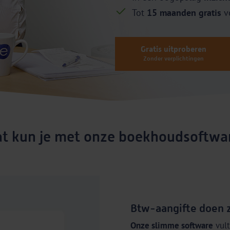
Tot
15 maanden gratis
v
Gratis uitproberen
Zonder verplichtingen
t kun je met onze boekhoudsoftwa
Btw-aangifte doen 
Onze slimme software
vult