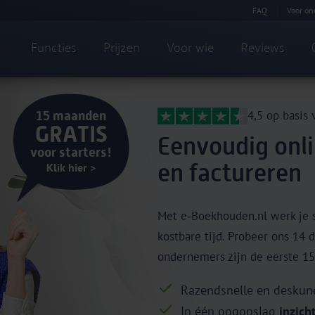
FAQ
Voor on
Functies
Prijzen
Voor wie
Reviews
15 maanden
4,5 op basis
GRATIS
Eenvoudig onl
voor starters!
en factureren
Klik hier >
Met e‑Boekhouden.nl werk je s
kostbare tijd. Probeer ons 14 d
ondernemers zijn de eerste 15
Razendsnelle en desku
In één oogopslag
inzicht