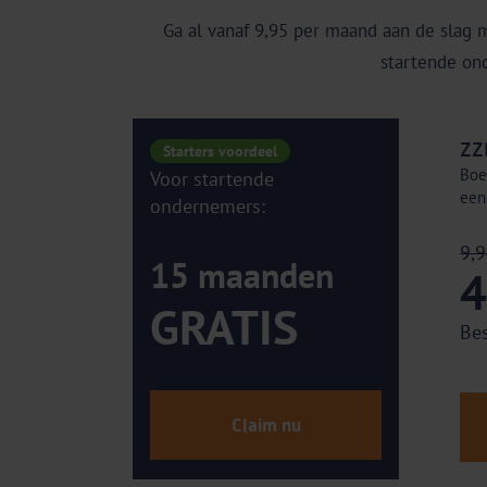
Ga al vanaf 9,95 per maand aan de slag 
startende on
ZZ
Starters voordeel
Boe
Voor startende
een
ondernemers:
9,
15 maanden
4
GRATIS
Be
Claim nu