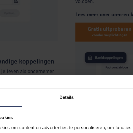
voldoen.
Lees meer over uren-en k
Gratis uitproberen
Zonder verplichtingen
andige koppelingen
je leven als ondernemer
én voorkomen zo onnodige
ste grote
banken
,
kassasystemen
,
Details
tratiesoftware
.
ookies
kies om content en advertenties te personaliseren, om functies 