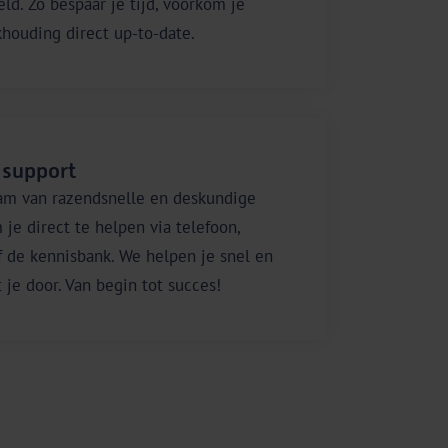
ld. Zo bespaar je tijd, voorkom je
khouding direct up-to-date.
 support
am van razendsnelle en deskundige
 je direct te helpen via telefoon,
f de kennisbank. We helpen je snel en
 je door. Van begin tot succes!