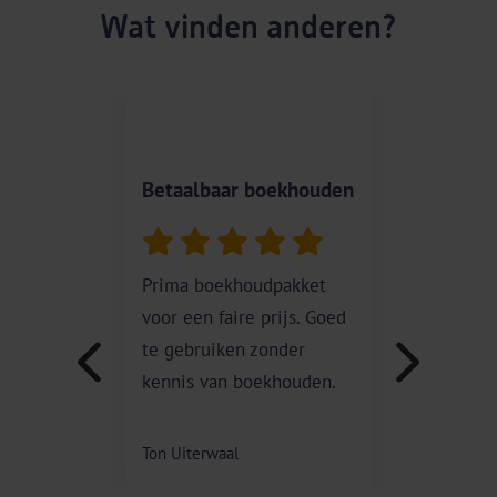
Wat vinden anderen?
Betaalbaar boekhouden
Super
Prima boekhoudpakket
Er wo
voor een faire prijs. Goed
verbet
te gebruiken zonder
kennis van boekhouden.
Patrici
Ton Uiterwaal