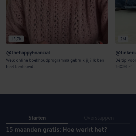
15,7k
2M
@thehappyfinancial
@liekenu
Welk online boekhoudprogramma gebruik jij? Ik ben
Dé tip voor
heel benieuwd!
✨👏🏼📈
Starten
Overstappen
15 maanden gratis: Hoe werkt het?