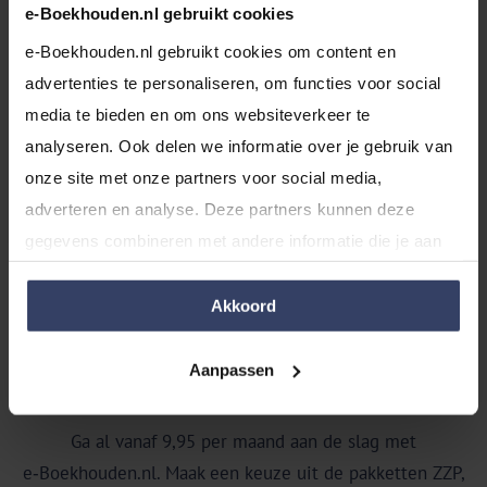
e-Boekhouden.nl gebruikt cookies
Altijd de beste support
e-Boekhouden.nl gebruikt cookies om content en 
Hulp nodig? Een team van razendsnelle en
advertenties te personaliseren, om functies voor social 
deskundige experts zit klaar om je direct te
media te bieden en om ons websiteverkeer te 
helpen via telefoon, WhatsApp, e-mail of de
analyseren. Ook delen we informatie over je gebruik van 
kennisbank. We helpen je snel en lopen elke
onze site met onze partners voor social media, 
stap met je door. Van begin tot succes!
adverteren en analyse. Deze partners kunnen deze 
gegevens combineren met andere informatie die je aan 
ze hebt verstrekt of die ze hebben verzameld op basis 
van jouw gebruik van hun services.
Akkoord
Prijzen voor ondernemers
Aanpassen
Ga al vanaf 9,95 per maand aan de slag met
e‑Boekhouden.nl. Maak een keuze uit de pakketten ZZP,