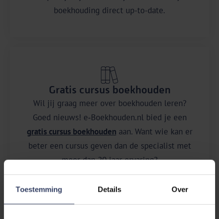
boekhouding direct up-to-date.
Gratis cursus boekhouden
Wil jij graag meer over boekhouden leren?
Goed nieuws! e‑Boekhouden.nl bied je een
gratis cursus boekhouden
aan. Want wie kan er
beter een cursus geven dan de specialist met
meer dan 20 jaar ervaring?
Toestemming
Details
Over