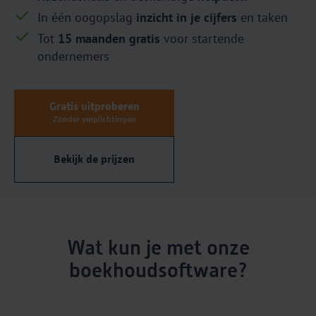
In één oogopslag
inzicht in je cijfers
en taken
Tot
15 maanden gratis
voor startende
ondernemers
Gratis uitproberen
Zonder verplichtingen
Bekijk de prijzen
Wat kun je met onze
boekhoudsoftware?