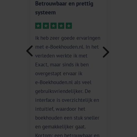
Betrouwbaar en prettig
Super 
systeem
Eerst he
Ik heb zeer goede ervaringen
aan ee
met e‑Boekhouden.nl. In het
gebasee
verleden werkte ik met
een dr
Exact, maar sinds ik ben
overges
overgestapt ervaar ik
e‑Boekh
e‑Boekhouden.nl als veel
logisc
gebruiksvriendelijker. De
super o
interface is overzichtelijk en
intuïtief, waardoor het
J Matser
boekhouden een stuk sneller
en gemakkelijker gaat.
Kortom: een betrouwbaar en