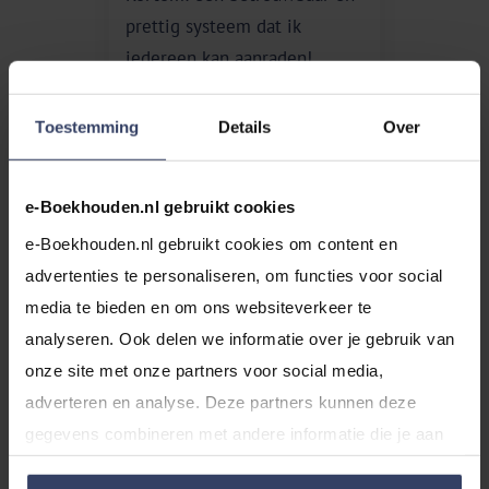
prettig systeem dat ik
iedereen kan aanraden!
Toestemming
Details
Over
Breedbeeld Communicatie
e-Boekhouden.nl gebruikt cookies
Meer reviews
e-Boekhouden.nl gebruikt cookies om content en 
advertenties te personaliseren, om functies voor social 
media te bieden en om ons websiteverkeer te 
analyseren. Ook delen we informatie over je gebruik van 
onze site met onze partners voor social media, 
Onze prijzen
adverteren en analyse. Deze partners kunnen deze 
gegevens combineren met andere informatie die je aan 
ze hebt verstrekt of die ze hebben verzameld op basis 
Starters voordeel