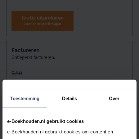
Gratis uitproberen
Zonder verplichtingen
Factureren
Onbeperkt factureren.
9,50
4,75
/maand
Bespaar €4,75
Toestemming
Details
Over
Gratis uitproberen
e-Boekhouden.nl gebruikt cookies
Zonder verplichtingen
e-Boekhouden.nl gebruikt cookies om content en 