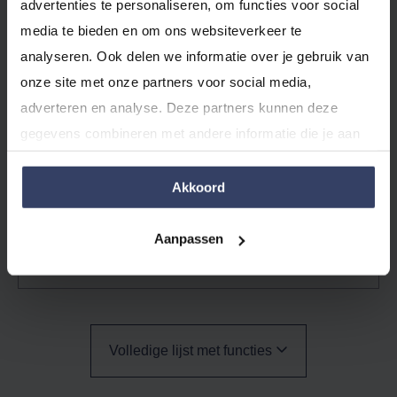
advertenties te personaliseren, om functies voor social 
media te bieden en om ons websiteverkeer te 
Standaard + Factureren
analyseren. Ook delen we informatie over je gebruik van 
Onbeperkt boekhouden en factureren.
onze site met onze partners voor social media, 
24,00
adverteren en analyse. Deze partners kunnen deze 
12,00
/maand
gegevens combineren met andere informatie die je aan 
ze hebt verstrekt of die ze hebben verzameld op basis 
Bespaar €12,00
van jouw gebruik van hun services.
Akkoord
Gratis uitproberen
Aanpassen
Zonder verplichtingen
Volledige lijst met functies