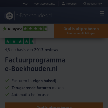
FAQ
Voor accountants
Inloggen
Nederland
Gratis uitproberen
Zonder verplichtingen
4,5 op basis van
2013 reviews
Factuurprogramma
e‑Boekhouden.nl
Facturen in
eigen huisstijl
Terugkerende facturen
maken
Automatische incasso
Gratis uitproberen