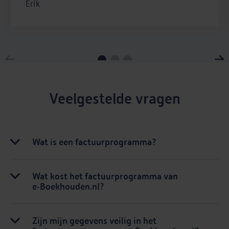
boekhouding, scheelt een hoop werk aan het
Erik
eind van het jaar.
Veelgestelde vragen
Wat is een factuurprogramma?
Wat kost het factuurprogramma van
e‑Boekhouden.nl?
Zijn mijn gegevens veilig in het