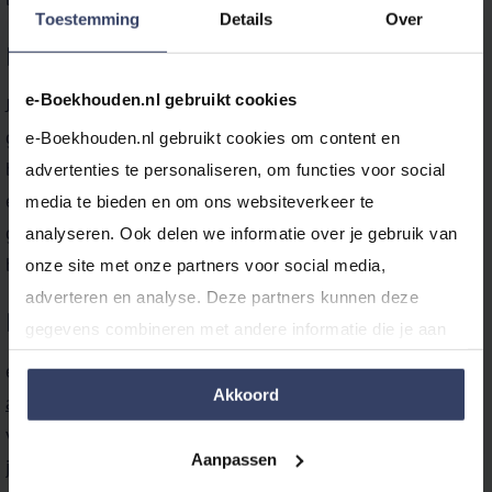
Toestemming
Details
Over
Importfunctie grootboekrekeningen
e-Boekhouden.nl gebruikt cookies
Je importeert ook gemakkelijk jouw lijsten met
grootboekrekeningen in e‑Boekhouden.nl. Selecteer je
e-Boekhouden.nl gebruikt cookies om content en 
bestand (.csv, .xls of .xlsx), ken per kolom de
advertenties te personaliseren, om functies voor social 
eigenschappen toe (code, omschrijving en categorie) en je
media te bieden en om ons websiteverkeer te 
grootboekrekeningen zijn geïmporteerd in jouw
analyseren. Ook delen we informatie over je gebruik van 
boekhouding.
onze site met onze partners voor social media, 
adverteren en analyse. Deze partners kunnen deze 
Importfuncties en koppelingen
gegevens combineren met andere informatie die je aan 
ze hebt verstrekt of die ze hebben verzameld op basis 
e‑Boekhouden.nl heeft diverse importfuncties en
van jouw gebruik van hun services.
Akkoord
automatische koppelingen
om jouw administratie nóg
verder te automatiseren. Zodat je nog meer tijd hebt voor
Aanpassen
jouw
bedrijf
,
vereniging of stichting
.