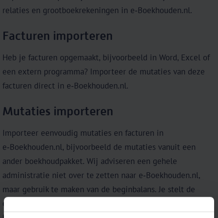
relaties en grootboekrekeningen in e‑Boekhouden.nl.
Facturen importeren
Heb je facturen opgemaakt, bijvoorbeeld in Word, Excel of
een extern programma? Importeer de mutaties van deze
facturen direct in e‑Boekhouden.nl.
Mutaties importeren
Importeer eenvoudig mutaties en facturen in
e‑Boekhouden.nl, bijvoorbeeld de mutaties vanuit een
ander boekhoudpakket. Wij adviseren een gehele
administratie niet over te zetten naar e‑Boekhouden.nl,
maar gebruik te maken van de beginbalans. Je stelt de
eindbalans van jouw vorige boekhoudpakket dan als
beginbalans in bij e‑Boekhouden.nl.