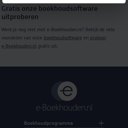
Gratis onze boekhoudsoftware
uitproberen
Werk je nog niet met e‑Boekhouden.nl? Bekijk de vele
voordelen van onze
boekhoudsoftware
en
probeer
e‑Boekhouden.nl
gratis uit.
Boekhoudprogramma