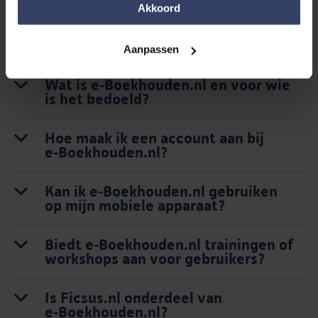
van jouw gebruik van hun services.
Akkoord
Is het telefonische Support Center
gratis?
Aanpassen
Wat is e‑Boekhouden.nl en voor wie
is het bedoeld?
Hoe maak ik een account aan bij
e‑Boekhouden.nl?
Kan ik e‑Boekhouden.nl gebruiken
op mijn mobiele apparaat?
Biedt e‑Boekhouden.nl trainingen of
workshops aan voor gebruikers?
Is Ficsus.nl onderdeel van
e‑Boekhouden.nl?