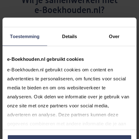
Wil je samenwerken met
e‑Boekhouden.nl?
Bekijk alle mogelijkheden op onze
partnerpagina
. Heb
je een vraag? Stuur ons een e-mail en wij nemen
Toestemming
Details
Over
binnen 3 werkdagen contact met je op.
affiliate@e‑Boekhouden.nl
e-Boekhouden.nl gebruikt cookies
e-Boekhouden.nl gebruikt cookies om content en 
advertenties te personaliseren, om functies voor social 
media te bieden en om ons websiteverkeer te 
analyseren. Ook delen we informatie over je gebruik van 
Veelgestelde vragen
onze site met onze partners voor social media, 
adverteren en analyse. Deze partners kunnen deze 
gegevens combineren met andere informatie die je aan 
Staat je vraag er niet tussen? Bekijk onze
support en
ze hebt verstrekt of die ze hebben verzameld op basis 
veelgestelde vragen
.