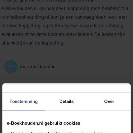
e‑Boekhouden.nl nu nog geen koppeling mee hebben? Via
winkelboekhouding.nl kun je een aanvraag doen voor een
nieuwe koppeling. Zij zullen op basis van de marktvraag
evalueren of ze deze kunnen ontwikkelen. De kosten zijn
afhankelijk van de koppeling.
PSPbetalingen.nl
Stop met handmatige data invoer en automatiseer jouw
Toestemming
Details
Over
boekhouding door een Payment Service Provider koppeling.
Jouw betalingen worden automatisch verwerkt en de
koppeling zoekt gelijk naar de bijbehorende
e-Boekhouden.nl gebruikt cookies
verkooptransacties en matcht of lettert deze af t.o.v. de