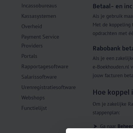
Incassobureaus
Betaal- en in
Kassasystemen
Als je gebruik maa
Met de koppeling 
Overheid
opdrachten met éé
Payment Service
Providers
Rabobank bet
Portals
Als je een zakelij
Rapportagesoftware
e‑Boekhouden.nl v
jouw facturen beta
Salarissoftware
Urenregistratiesoftware
Hoe koppel 
Webshops
Om je zakelijke Ra
Functielijst
stappenplan:
Ga naar
Beheer