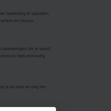
meer handmatig te uploaden.
rachten en incasso-
en aanmaningen die je vanuit
kunnen zo heel eenvoudig
op je account en volg het