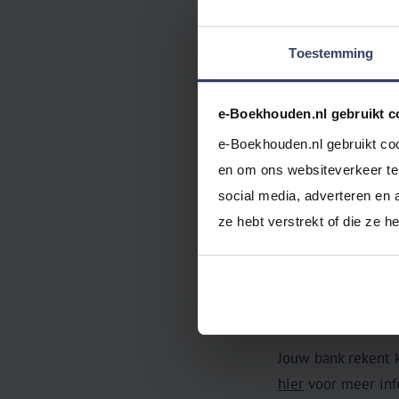
Klik in het vo
Activeer de sel
Toestemming
Klik daarna op
Log in bij Rab
Controleer of 
e-Boekhouden.nl gebruikt c
Starten
.
e-Boekhouden.nl gebruikt coo
Activeer het se
en om ons websiteverkeer te 
Klik daarna op
social media, adverteren en 
Controleer de 
ze hebt verstrekt of die ze 
Ga nogmaals naar
Selecteer onder d
Het kan tot 24 uur
Jouw bank rekent 
hier
voor meer inf