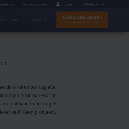
dernemers
Voor accountants
Inloggen
Nederland
Gratis uitproberen
Over ons
Contact
Zonder verplichtingen
ren.
erdere keren per dag alle
rekeningen maar ook voor de
 automatische importregels
iever zelf? Geen probleem,