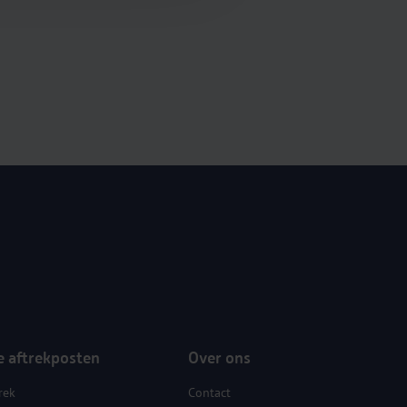
e aftrekposten
Over ons
rek
Contact