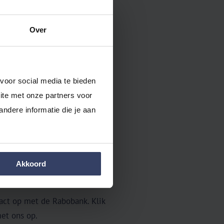
iken.
Over
Reader Comfort.
tot rekening geven
en klik op
voor social media te bieden 
te met onze partners voor 
dere informatie die je aan 
canner.
ansacties wilt laten inlezen.
Akkoord
act op met de Rabobank. Klik
et ons op.