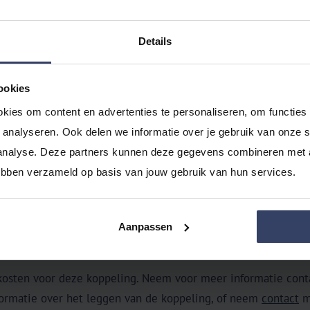
lgende scherm op
Toestemming geven
.
ectievakjes voor de opties van de koppeling die je wilt gebru
Details
Toestemming geven
.
obank internetbankieren met de QR-code, scanner of Random 
de juiste opties worden weergegeven in het scherm
Toegang 
ookies
kies om content en advertenties te personaliseren, om functies 
lectie vak voor de rekeningen die je wilt koppelen.
analyseren. Ook delen we informatie over je gebruik van onze si
Naar ondertekenen
.
analyse. Deze partners kunnen deze gegevens combineren met an
gegevens zorgvuldig en onderteken de aanvraag met je Rabos
hebben verzameld op basis van jouw gebruik van hun services.
Beheer
>
Inrichting
>
Koppelingen
>
Bank
.
e kolom grootboekrekening het grootboek waarop je de banktr
Aanpassen
 duren totdat de eerste banktransacties worden ingelezen.
kosten voor deze koppeling. Neem voor meer informatie cont
ormatie over het leggen van de koppeling, of neem
contact
m