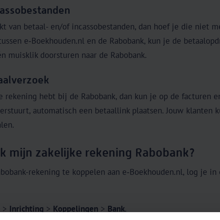
cassobestanden
kt van betaal- en/of incassobestanden, dan hoef je die niet 
tussen e‑Boekhouden.nl en de Rabobank, kun je de betaalopd
n muisklik doorsturen naar de Rabobank.
aalverzoek
ke rekening hebt bij de Rabobank, dan kun je op de facturen 
erstuurt, automatisch een betaallink plaatsen. Jouw klanten 
len.
ik mijn zakelijke rekening Rabobank?
bobank-rekening te koppelen aan e‑Boekhouden.nl, log je in 
>
Inrichting
>
Koppelingen
>
Bank
.