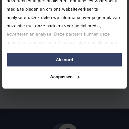
advertenties te personaliseren, om functies voor social 
Lees de
My Member Software-handleiding
hoe je de
media te bieden en om ons websiteverkeer te 
koppeling activeert en start direct.
analyseren. Ook delen we informatie over je gebruik van 
onze site met onze partners voor social media, 
Gratis uitproberen
adverteren en analyse. Deze partners kunnen deze 
Maak je nog geen gebruik van e‑Boekhouden.nl?
gegevens combineren met andere informatie die je aan 
Probeer
alle functies, inclusief de koppeling, gratis en
ze hebt verstrekt of die ze hebben verzameld op basis 
vrijblijvend uit!
van jouw gebruik van hun services.
Akkoord
Aanpassen