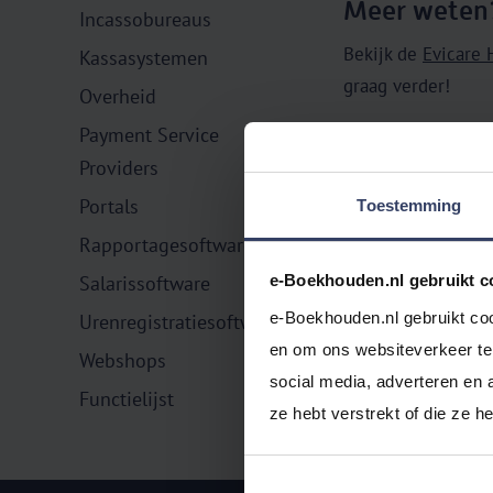
Meer weten
Incassobureaus
Bekijk de
Evicare 
Kassasystemen
graag verder!
Overheid
Payment Service
Gratis uitpr
Providers
Probeer e‑Boekho
Portals
Toestemming
Rapportagesoftware
e-Boekhouden.nl gebruikt c
Salarissoftware
e-Boekhouden.nl gebruikt coo
Urenregistratiesoftware
en om ons websiteverkeer te 
Webshops
social media, adverteren en 
Functielijst
ze hebt verstrekt of die ze 