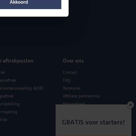
Akkoord
e aftrekposten
Over ons
rek
Contact
genaftrek
FAQ
ernemersregeling (KOR)
Vacatures
gsaftrek
Affiliate partnership
rijstelling
Nieuwsbrief
nregeling
Sponsoring
trek
GRATIS voor starters!