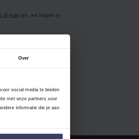
l of mail
ons, we helpen je
ine boekhouden.
Over
voor social media te bieden 
te met onze partners voor 
dere informatie die je aan 