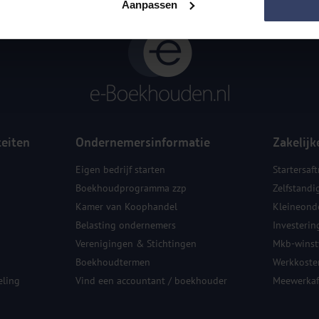
Aanpassen
teiten
Ondernemersinformatie
Zakelijk
Eigen bedrijf starten
Startersaft
Boekhoudprogramma zzp
Zelfstandi
Kamer van Koophandel
Kleineond
Belasting ondernemers
Investerin
Verenigingen & Stichtingen
Mkb-winstv
Boekhoudtermen
Werkkoste
ling
Vind een accountant / boekhouder
Meewerkaf