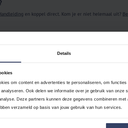
?
Handleiding
en koppel direct. Kom je er niet helemaal uit?
Be
oberen!
uden.nl
nu gratis uit en ervaar direct alle voordelen van onl
Details
ookies
kies om content en advertenties te personaliseren, om functies 
analyseren. Ook delen we informatie over je gebruik van onze si
analyse. Deze partners kunnen deze gegevens combineren met an
hebben verzameld op basis van jouw gebruik van hun services.