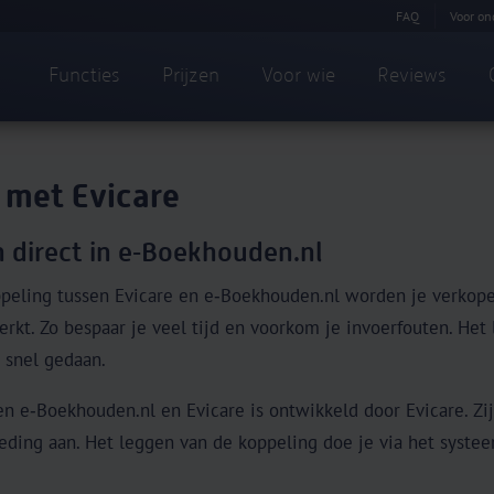
FAQ
Voor on
Functies
Prijzen
Voor wie
Reviews
 met Evicare
n direct in e‑Boekhouden.nl
ppeling tussen Evicare en e‑Boekhouden.nl worden je verkop
kt. Zo bespaar je veel tijd en voorkom je invoerfouten. Het
n snel gedaan.
en e‑Boekhouden.nl en Evicare is ontwikkeld door Evicare.
Zi
ding aan. Het leggen van de koppeling doe je via het systee