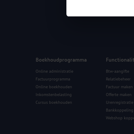
Boekhoudprogramma
Functionali
Online administratie
Btw-aangifte
Factuurprogramma
Relatiebeheer
Online boekhouden
Factuur maken
Inkomstenbelasting
Offerte maken
Cursus boekhouden
Urenregistratie
Bankkoppeling
Webshop koppe