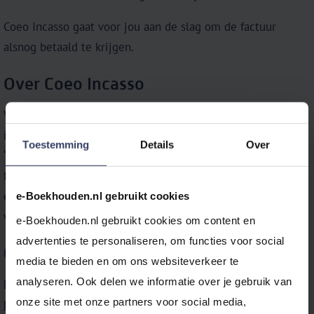
Coeo Incasso gaat voor jou aan de slag om de factuur
alsnog betaald te krijgen.
Over Coeo Incasso
Via Coeo Incasso zet je een transparant en persoonlijk
incassotraject in werking. Coeo Incasso werkt op basis van
Toestemming
Details
Over
‘no cure no pay’. Bovendien dien je jouw onbetaalde
facturen eenvoudig in vanuit je administratie in
e‑Boekhouden.nl. Je hoeft dus geen extra handelingen te
e-Boekhouden.nl gebruikt cookies
verrichten.
e-Boekhouden.nl gebruikt cookies om content en 
advertenties te personaliseren, om functies voor social 
Gratis uitproberen
media te bieden en om ons websiteverkeer te 
analyseren. Ook delen we informatie over je gebruik van 
Ervaar alle gemakken van online boekhouden.
onze site met onze partners voor social media, 
Probeer e‑Boekhouden.nl
én de incassokoppeling met Coeo