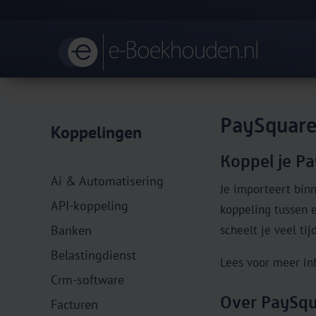
PaySquar
Koppelingen
Koppel je P
Ai & Automatisering
Je importeert bin
API-koppeling
koppeling tussen 
Banken
scheelt je veel tij
Belastingdienst
Lees voor meer in
Crm-software
Over PaySq
Facturen