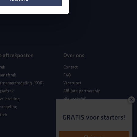
e aftrekposten
Over ons
rek
Contact
genaftrek
FAQ
ernemersregeling (KOR)
Vacatures
gsaftrek
Affiliate partnership
rijstelling
Nieuwsbrief
nregeling
Sponsoring
trek
GRATIS voor starters!