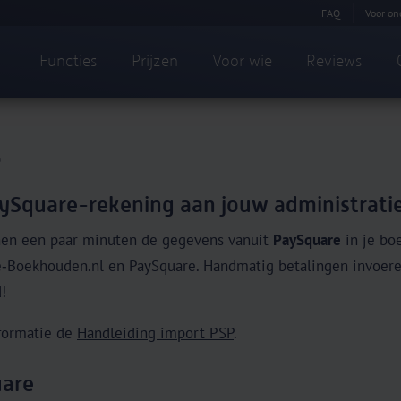
FAQ
Voor on
Functies
Prijzen
Voor wie
Reviews
e
aySquare-rekening aan jouw administrati
nen een paar minuten de gegevens vanuit
PaySquare
in je bo
e‑Boekhouden.nl en PaySquare. Handmatig betalingen invoeren
d!
formatie de
Handleiding import PSP
.
uare