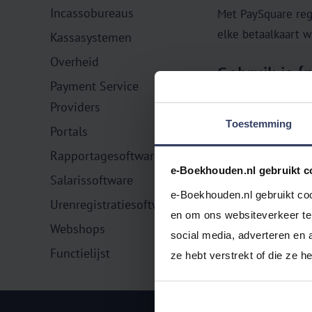
Incassobureaus
Met PaySquare rege
elke betaalkaart 
Kassasystemen
Overheid
Gebruik je 
Payment Service
Kijk in ons
overzic
Providers
op. Voor iedere (
Toestemming
Portals
Rapportagesoftware
Probeer e‑Bo
e-Boekhouden.nl gebruikt c
Salarissoftware
Ben je nog geen g
e-Boekhouden.nl gebruikt coo
Urenregistratiesoftware
gratis uit. Ervaar
en om ons websiteverkeer te 
Webshops
social media, adverteren en 
Functielijst
ze hebt verstrekt of die ze 