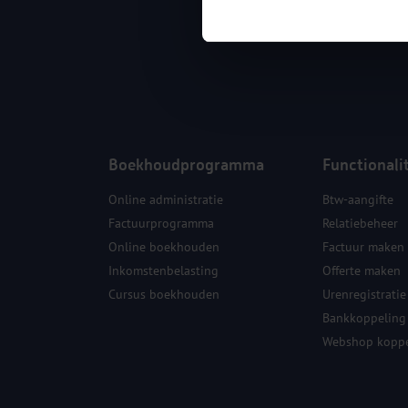
Boekhoudprogramma
Functionali
Online administratie
Btw-aangifte
Factuurprogramma
Relatiebeheer
Online boekhouden
Factuur maken
Inkomstenbelasting
Offerte maken
Cursus boekhouden
Urenregistratie
Bankkoppeling
Webshop koppe