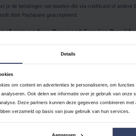
l je de betalingen van klanten die via creditcard of andere b
wordt door PaySquare geaccepteerd.
(nog) een andere Payment Service Provide
ht
voor al onze koppelingen met PSP’s. Staat jouw PSP er ni
online) betaalmethode hebben we een passende oplossing.
Details
ekhouden.nl gratis uit!
ookies
ebruiker van e‑Boekhouden.nl?
Probeer e‑Boekhouden.nl
én d
kies om content en advertenties te personaliseren, om functies 
 alle voordelen van online boekhouden!
analyseren. Ook delen we informatie over je gebruik van onze si
analyse. Deze partners kunnen deze gegevens combineren met an
hebben verzameld op basis van jouw gebruik van hun services.
Aanpassen