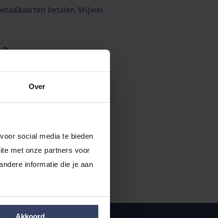
etaalkaarten betalen. Vrijwel
r?
et bij? Neem
contact
met ons
Over
e koppeling met PaySquare
voor social media te bieden 
te met onze partners voor 
dere informatie die je aan 
Akkoord