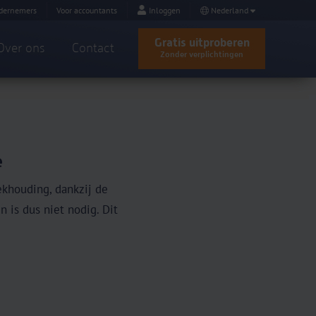
dernemers
Voor accountants
Inloggen
Nederland
Gratis uitproberen
Over ons
Contact
Zonder verplichtingen
e
ekhouding, dankzij de
 is dus niet nodig. Dit