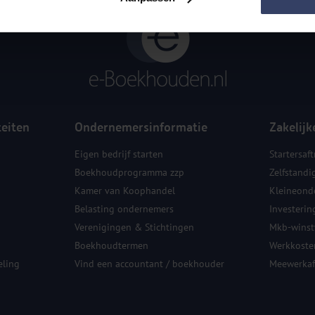
teiten
Ondernemersinformatie
Zakelijk
Eigen bedrijf starten
Startersaft
Boekhoudprogramma zzp
Zelfstandi
Kamer van Koophandel
Kleineond
Belasting ondernemers
Investerin
Verenigingen & Stichtingen
Mkb-winstv
Boekhoudtermen
Werkkoste
ling
Vind een accountant / boekhouder
Meewerkaf