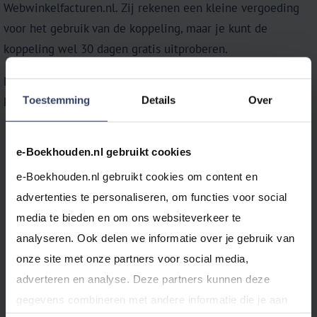
Webwinkelfacturen.nl. Zij rekenen een kleine vergoeding
voor het gebruik van de koppeling, maar je kunt de
koppeling wel 30 dagen gratis uitproberen.
Klik
hier
voor meer informatie over het leggen van de
Toestemming
Details
Over
koppeling, of neem
contact
met ons op.
e-Boekhouden.nl gebruikt cookies
Gratis uitproberen
e-Boekhouden.nl gebruikt cookies om content en 
Zonder verplichtingen
advertenties te personaliseren, om functies voor social 
media te bieden en om ons websiteverkeer te 
analyseren. Ook delen we informatie over je gebruik van 
onze site met onze partners voor social media, 
adverteren en analyse. Deze partners kunnen deze 
gegevens combineren met andere informatie die je aan 