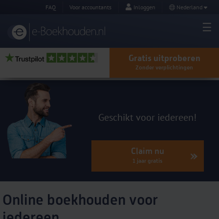
FAQ
Voor accountants
Inloggen
Nederland
Gratis uitproberen
Zonder verplichtingen
Geschikt voor
iedereen
!
Claim nu
1 jaar gratis
Online
boekhouden
voor
iedereen