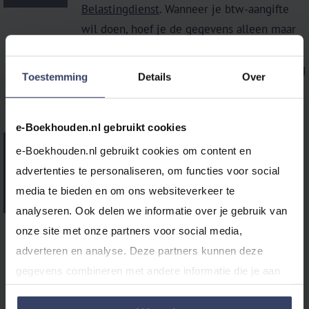
Belastingdienst
. Wanneer je btw-aangifte
wil doen, hoef je de gegevens alleen maar
te controleren en, met een druk op de knop,
naar de Belastingdienst te versturen. Handig
Toestemming
Details
Over
toch?
e-Boekhouden.nl gebruikt cookies
Koppelingen
e-Boekhouden.nl gebruikt cookies om content en 
advertenties te personaliseren, om functies voor social 
Bespaar veel tijd en moeite, dankzij onze
media te bieden en om ons websiteverkeer te 
vele
koppelingen
. Koppel jouw bank,
analyseren. Ook delen we informatie over je gebruik van 
webshop of betaalprovider (PSP) aan je
onze site met onze partners voor social media, 
boekhouding, zodat je nooit meer
adverteren en analyse. Deze partners kunnen deze 
transacties hoeft over te typen of te
gegevens combineren met andere informatie die je aan 
knippen/plakken. Zo automatiseer je jouw
ze hebt verstrekt of die ze hebben verzameld op basis 
boekhouding nóg verder!