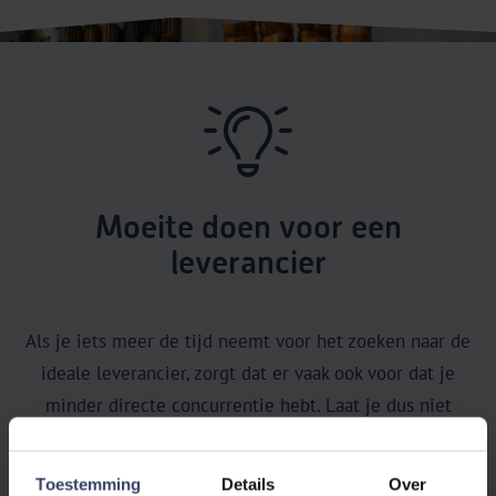
Moeite doen voor een
leverancier
Als je iets meer de tijd neemt voor het zoeken naar de
ideale leverancier, zorgt dat er vaak ook voor dat je
minder directe concurrentie hebt. Laat je dus niet
direct afschrikken door een leverancier waarbij je zelf
moeite moet doen om de artikelen te mogen zien, of
Toestemming
Details
Over