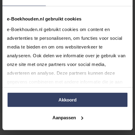
waarbij je zelf actie moet ondernemen om de artikelen
toe te voegen aan je webshop.
e-Boekhouden.nl gebruikt cookies
Juist als je er zelf wat meer moeite voor moet doen,
e-Boekhouden.nl gebruikt cookies om content en 
kom je sneller tot een echt eigen assortiment. De
advertenties te personaliseren, om functies voor social 
meeste Europese leveranciers tonen niet meteen het
media te bieden en om ons websiteverkeer te 
volledige assortiment of alle tarieven op een website.
analyseren. Ook delen we informatie over je gebruik van 
Je moet dus eerst even contact opnemen voor je hier
onze site met onze partners voor social media, 
toegang tot krijgt. Merken die jij leuk vindt kun je ook
adverteren en analyse. Deze partners kunnen deze 
zelf benaderen en vragen met welke groothandels zij
gegevens combineren met andere informatie die je aan 
zoal zakendoen. Daarmee toon je ook al gelijk je
ze hebt verstrekt of die ze hebben verzameld op basis 
ondernemerschap.
van jouw gebruik van hun services.
Akkoord
Aanpassen