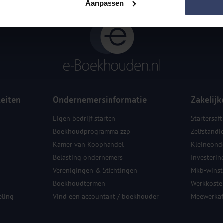
Aanpassen
teiten
Ondernemersinformatie
Zakelijk
Eigen bedrijf starten
Startersaft
Boekhoudprogramma zzp
Zelfstandi
Kamer van Koophandel
Kleineond
Belasting ondernemers
Investerin
Verenigingen & Stichtingen
Mkb-winstv
Boekhoudtermen
Werkkoste
ling
Vind een accountant / boekhouder
Meewerkaf