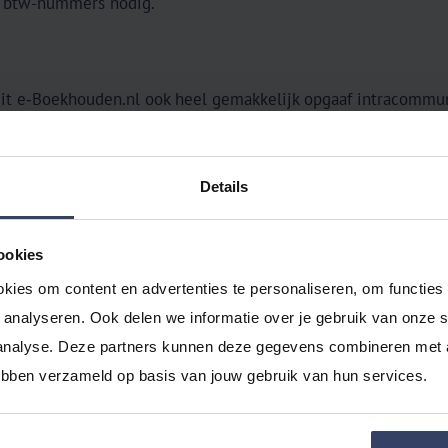
e btw-nummers nodig.
uit e‑Boekhouden.nl ook heel gemakkelijk opgaaf intracommun
rt de opgave en verstuurt deze direct naar de Belastingdiens
ode nodig.
Details
oberen
gebruik van e‑Boekhouden.nl?
Probeer ons boekhoudprogram
ookies
kies om content en advertenties te personaliseren, om functies 
analyseren. Ook delen we informatie over je gebruik van onze si
analyse. Deze partners kunnen deze gegevens combineren met an
hebben verzameld op basis van jouw gebruik van hun services.