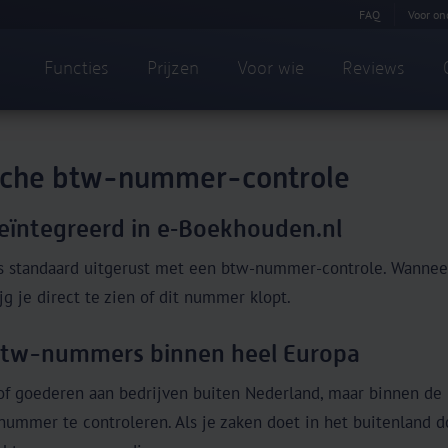
FAQ
Voor on
Functies
Prijzen
Voor wie
Reviews
sche btw-nummer-controle
eïntegreerd in e‑Boekhouden.nl
s standaard uitgerust met een btw-nummer-controle. Wanneer
ijg je direct te zien of dit nummer klopt.
btw-nummers binnen heel Europa
 of goederen aan bedrijven buiten Nederland, maar binnen de
nummer te controleren. Als je zaken doet in het buitenland d