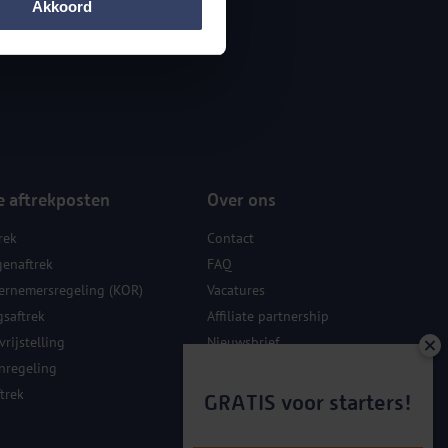
Akkoord
e aftrekposten
Over ons
rek
Contact
genaftrek
FAQ
ernemersregeling (KOR)
Vacatures
gsaftrek
Affiliate partnership
rijstelling
Nieuwsbrief
nregeling
Sponsoring
trek
GRATIS voor starters!