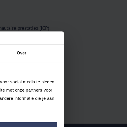
autaire prestaties (ICP)
t. Je hebt daarvoor geen
Over
ma gratis
en vrijblijvend uit!
voor social media te bieden 
te met onze partners voor 
dere informatie die je aan 