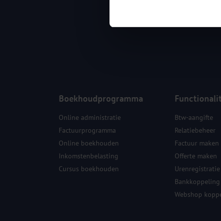
Boekhoudprogramma
Functionali
Online administratie
Btw-aangifte
Factuurprogramma
Relatiebeheer
Online boekhouden
Factuur maken
Inkomstenbelasting
Offerte maken
Cursus boekhouden
Urenregistratie
Bankkoppeling
Webshop koppe