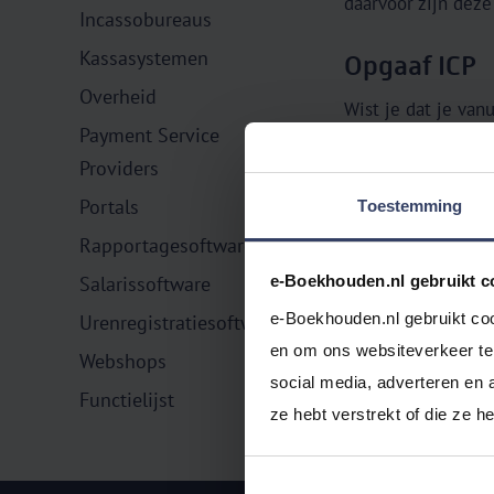
daarvoor zijn dez
Incassobureaus
Kassasystemen
Opgaaf ICP
Overheid
Wist je dat je van
Payment Service
doet? Je controlee
Providers
certificaat of pinc
Portals
Toestemming
Gratis uitpr
Rapportagesoftware
Maak je nog geen 
e-Boekhouden.nl gebruikt c
Salarissoftware
e-Boekhouden.nl gebruikt coo
Urenregistratiesoftware
en om ons websiteverkeer te 
Webshops
social media, adverteren en 
Functielijst
ze hebt verstrekt of die ze 