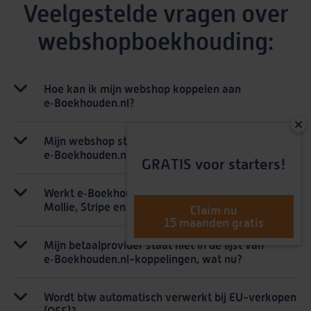
Veelgestelde vragen over
webshopboekhouding:
Hoe kan ik mijn webshop koppelen aan
e‑Boekhouden.nl?
Mijn webshop staat niet in de lijst van
e‑Boekhouden.nl - koppelingen?
GRATIS voor starters!
Werkt e‑Boekhouden.nl met betaalproviders zoals
Mollie, Stripe en PayPal?
Claim nu
15 maanden gratis
Mijn betaalprovider staat niet in de lijst van
e‑Boekhouden.nl-koppelingen, wat nu?
Wordt btw automatisch verwerkt bij EU-verkopen
(OSS)?