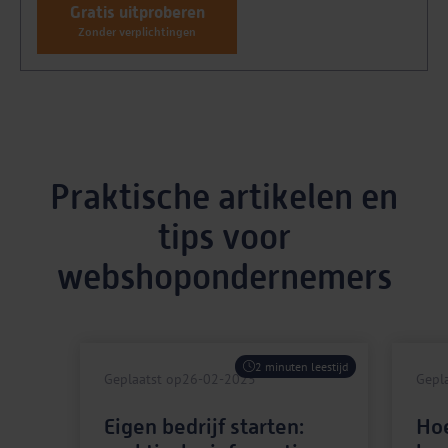
Gratis uitproberen
Zonder verplichtingen
Praktische artikelen en
tips voor
webshopondernemers
2 minuten leestijd
Geplaatst op
26-02-2025
Gepl
Eigen bedrijf starten:
Ho