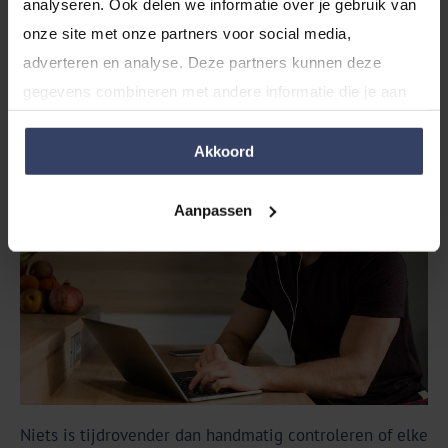
analyseren. Ook delen we informatie over je gebruik van 
productvariaties, prijzen en artikelnummers (SKU's) op
onze site met onze partners voor social media, 
één centrale plek.
adverteren en analyse. Deze partners kunnen deze 
gegevens combineren met andere informatie die je aan 
Automatisch afletteren
ze hebt verstrekt of die ze hebben verzameld op basis 
van jouw gebruik van hun services.
Akkoord
Aanpassen
Niets is tijdrovender dan handmatig controleren of elke