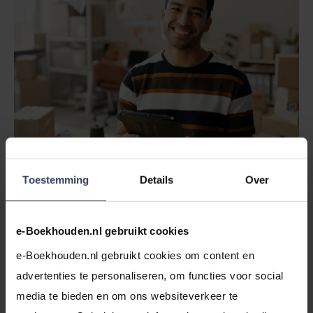
Toestemming
Details
Over
Met de module voorraadbeheer in e‑Boekhouden.nl
heb je altijd een
actueel overzicht
van je producten. Dit
is belangrijk voor een groeiende webshop om 'nee-
e-Boekhouden.nl gebruikt cookies
verkopen' te voorkomen en je
inkoopstrategie
te
e-Boekhouden.nl gebruikt cookies om content en 
optimaliseren. Je ziet meteen wat er nog op de plank
advertenties te personaliseren, om functies voor social 
ligt. Ook berekent het de
waarde van je voorraad
media te bieden en om ons websiteverkeer te 
automatisch en beheer je eenvoudig verschillende