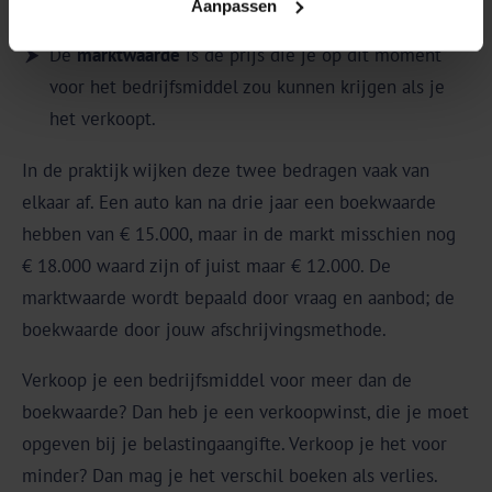
Aanpassen
afschrijvingen.
De
marktwaarde
is de prijs die je op dit moment
voor het bedrijfsmiddel zou kunnen krijgen als je
het verkoopt.
In de praktijk wijken deze twee bedragen vaak van
elkaar af. Een auto kan na drie jaar een boekwaarde
hebben van € 15.000, maar in de markt misschien nog
€ 18.000 waard zijn of juist maar € 12.000. De
marktwaarde wordt bepaald door vraag en aanbod; de
boekwaarde door jouw afschrijvingsmethode.
Verkoop je een bedrijfsmiddel voor meer dan de
boekwaarde? Dan heb je een verkoopwinst, die je moet
opgeven bij je belastingaangifte. Verkoop je het voor
minder? Dan mag je het verschil boeken als verlies.