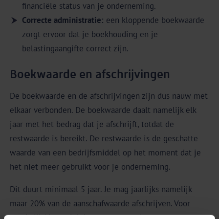
financiële status van je onderneming.
Correcte administratie:
een kloppende boekwaarde
zorgt ervoor dat je boekhouding en je
belastingaangifte correct zijn.
Boekwaarde en afschrijvingen
De boekwaarde en de afschrijvingen zijn dus nauw met
elkaar verbonden. De boekwaarde daalt namelijk elk
jaar met het bedrag dat je afschrijft, totdat de
restwaarde is bereikt. De restwaarde is de geschatte
waarde van een bedrijfsmiddel op het moment dat je
het niet meer gebruikt voor je onderneming.
Dit duurt minimaal 5 jaar. Je mag jaarlijks namelijk
maar 20% van de aanschafwaarde afschrijven. Voor
goodwill (de onzichtbare meerwaarde van een