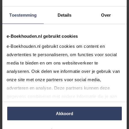
onderneming, zoals een goede reputatie of een
Toestemming
Details
Over
klantenkring) geldt een maximumafschrijving van 10%.
Starters kunnen soms
willekeurig afschrijven
: als je als
starter in je eerste jaar al veel verdient, kan je ervoor
e-Boekhouden.nl gebruikt cookies
kiezen om meer af te schrijven zodat je minder
e-Boekhouden.nl gebruikt cookies om content en 
belasting betaalt.
advertenties te personaliseren, om functies voor social 
Het verschil tussen boekwaarde en
media te bieden en om ons websiteverkeer te 
marktwaarde
analyseren. Ook delen we informatie over je gebruik van 
onze site met onze partners voor social media, 
De boekwaarde en de marktwaarde zijn twee
adverteren en analyse. Deze partners kunnen deze 
verschillende dingen, ook al worden ze soms door
gegevens combineren met andere informatie die je aan 
elkaar gehaald.
ze hebt verstrekt of die ze hebben verzameld op basis 
van jouw gebruik van hun services.
Akkoord
De
boekwaarde
is de waarde zoals die in je
boekhouding staat: de aanschafwaarde minus alle