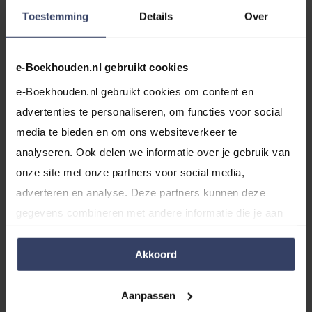
privékilometers.
privékilometers
Toestemming
Details
Over
Aftrekposten
€ 0,23 per
Alle autokosten
inkomstenbelasting
e-Boekhouden.nl gebruikt cookies
zakelijke
exclusief btw.
kilometer.
Denk aan
e-Boekhouden.nl gebruikt cookies om content en 
onderhoud,
advertenties te personaliseren, om functies voor social 
verzekeringen,
media te bieden en om ons websiteverkeer te 
parkeren en
analyseren. Ook delen we informatie over je gebruik van 
benzine.
onze site met onze partners voor social media, 
adverteren en analyse. Deze partners kunnen deze 
Bijtelling
Nee, je krijgt
Rijd je meer
gegevens combineren met andere informatie die je aan 
niet te maken
dan 500
ze hebt verstrekt of die ze hebben verzameld op basis 
met bijtelling.
kilometer privé
van jouw gebruik van hun services.
Akkoord
per jaar? Ja. Rij
je per jaar 500
Aanpassen
kilometer of