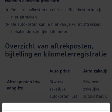
Nadelen aanschaf privéauto:
De aanschafkosten en niet-zakelijke kosten kun je
niet aftrekken
De autokosten kun je niet van je winst aftrekken,
behalve de zakelijke kilometers
Overzicht van aftrekposten,
bijtelling en kilometerregistratie
Auto privé
Auto zakelijk
Aftrekposten btw-
Btw over
Btw over
aangifte
zakelijke
zakelijke
autokosten. Let
autokosten. Let
op: dus niet de
op: dus niet de
btw over
btw over