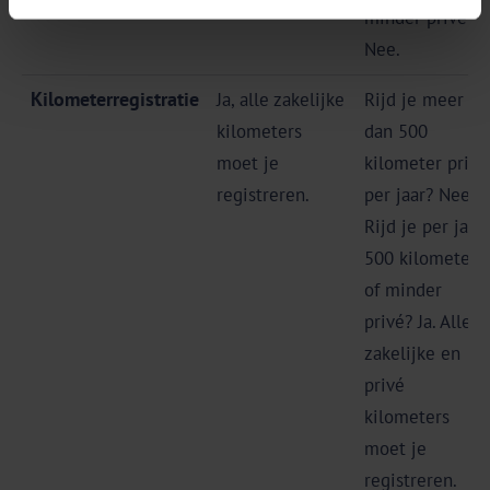
minder privé?
Nee.
Kilometerregistratie
Ja, alle zakelijke
Rijd je meer
kilometers
dan 500
moet je
kilometer privé
registreren.
per jaar? Nee.
Rijd je per jaar
500 kilometer
of minder
privé? Ja. Alle
zakelijke en
privé
kilometers
moet je
registreren.