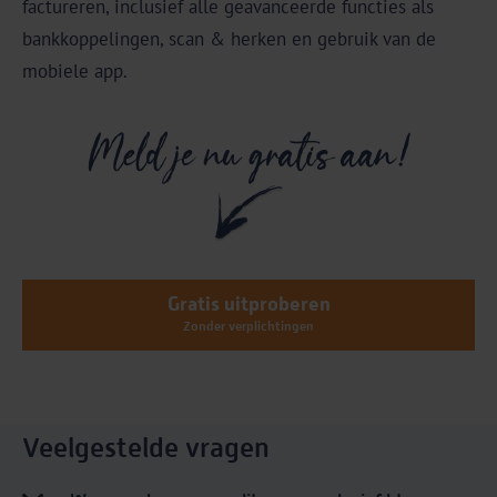
factureren, inclusief alle geavanceerde functies als
bankkoppelingen, scan & herken en gebruik van de
mobiele app.
Gratis uitproberen
Zonder verplichtingen
Veelgestelde vragen