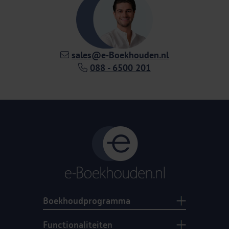
sales@e‑Boekhouden.nl
088 - 6500 201
Boekhoudprogramma
Functionaliteiten