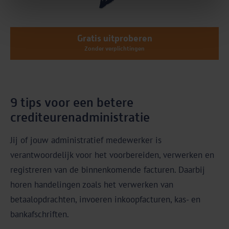
Gratis uitproberen
Zonder verplichtingen
9 tips voor een betere
crediteurenadministratie
Jij of jouw administratief medewerker is
verantwoordelijk voor het voorbereiden, verwerken en
registreren van de binnenkomende facturen. Daarbij
horen handelingen zoals het verwerken van
betaalopdrachten, invoeren inkoopfacturen, kas- en
bankafschriften.