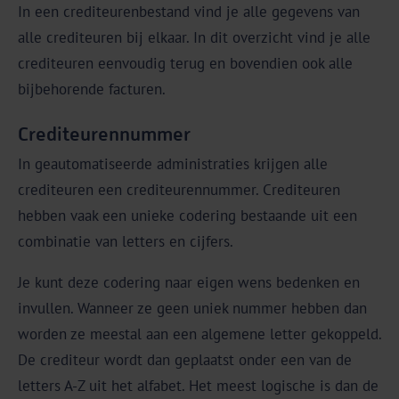
In een crediteurenbestand vind je alle gegevens van
alle crediteuren bij elkaar. In dit overzicht vind je alle
crediteuren eenvoudig terug en bovendien ook alle
bijbehorende facturen.
Crediteurennummer
In geautomatiseerde administraties krijgen alle
crediteuren een crediteurennummer. Crediteuren
hebben vaak een unieke codering bestaande uit een
combinatie van letters en cijfers.
Je kunt deze codering naar eigen wens bedenken en
invullen. Wanneer ze geen uniek nummer hebben dan
worden ze meestal aan een algemene letter gekoppeld.
De crediteur wordt dan geplaatst onder een van de
letters A-Z uit het alfabet. Het meest logische is dan de