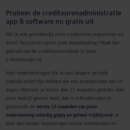
Probeer de crediteurenadministratie
app & software nu gratis uit
Wil je ook gemakkelijk jouw crediteuren registreren en
direct factureren vanuit jouw boekhouding? Maak dan
gebruik van de crediteurenmodule in jouw
e‑Boekhouden.nl.
Voor ondernemingen die al een langere periode
zakelijk actief zijn hebben we een proefperiode van 14
dagen. Wanneer je korter dan 15 maanden geleden met
jouw bedrijf gestart bent, dan is e‑Boekhouden.nl
gedurende de
eerste 15 maanden van jouw
onderneming volledig
gratis
en geheel vrijblijvend
. Je
kunt dan zonder beperkingen online boekhouden en