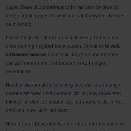
dagen. Deze uitzonderingen zijn vaak aan de orde bij
lang lopende projecten zoals die van bouwbedrijven en
de overheid.
Een te lange betaaltermijn kan de liquiditeit van een
onderneming negatief beïnvloeden. Omdat er
te veel
uitstaande facturen
openstaan, krijgt de ondernemer
dan zelf moeite met het betalen van zijn eigen
rekeningen.
Houd er daarom altijd rekening mee dat er een lange
periode zit tussen het moment dat je jouw producten
inkoopt en dient te betalen, tot het moment dat je het
geld van jouw klant ontvangt.
Het niet op tijd betalen kan de relatie met leveranciers