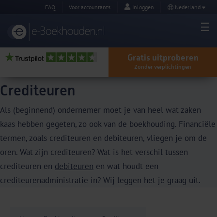
FAQ
Voor accountants
Inloggen
Nederland
Gratis uitproberen
Zonder verplichtingen
Crediteuren
Als (beginnend) ondernemer moet je van heel wat zaken
kaas hebben gegeten, zo ook van de boekhouding. Financiële
termen, zoals crediteuren en debiteuren, vliegen je om de
oren. Wat zijn crediteuren? Wat is het verschil tussen
crediteuren en
debiteuren
en wat houdt een
crediteurenadministratie in? Wij leggen het je graag uit.