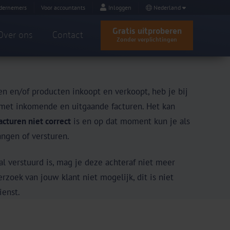
dernemers
Voor accountants
Inloggen
Nederland
Gratis uitproberen
Over ons
Contact
Zonder verplichtingen
 en/of producten inkoopt en verkoopt, heb je bij
 met inkomende en uitgaande facturen. Het kan
acturen niet correct
is en op dat moment kun je als
angen of versturen.
l verstuurd is, mag je deze achteraf niet meer
rzoek van jouw klant niet mogelijk, dit is niet
ienst.