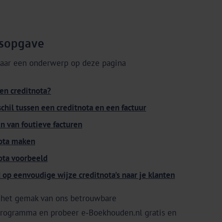
sopgave
naar een onderwerp op deze pagina
een creditnota?
chil tussen een creditnota en een factuur
n van foutieve facturen
ota maken
ota voorbeeld
 op eenvoudige wijze creditnota's naar je klanten
f het gemak van ons betrouwbare
rogramma en probeer e‑Boekhouden.nl gratis en