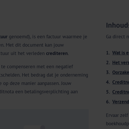
Inhoud
tuur
genoemd), is een factuur waarmee je
Ga direct 
en. Met dit document kan jouw
Wat is 
tuur uit het verleden
crediteren
.
Het vers
e te compenseren met een negatief
Oorzake
jtschelden. Het bedrag dat je onderneming
Creditn
 je op deze manier aanpassen. Jouw
itnota een betalingsverplichting aan
Creditn
Verzend
Ervaar zel
boekhoudp