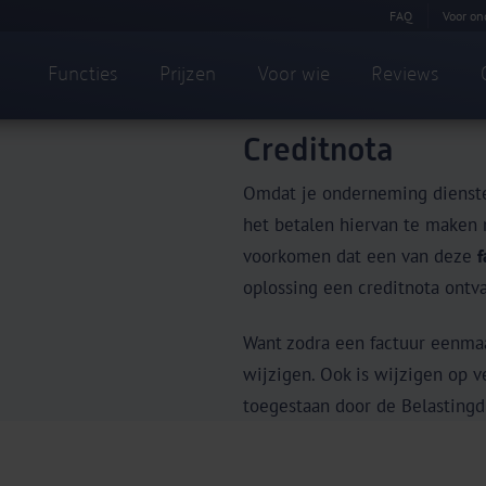
FAQ
Voor on
Functies
Prijzen
Voor wie
Reviews
Creditnota
Omdat je onderneming diensten
het betalen hiervan te maken
voorkomen dat een van deze
f
oplossing een creditnota ontv
Want zodra een factuur eenmaa
wijzigen. Ook is wijzigen op ve
toegestaan door de Belastingd