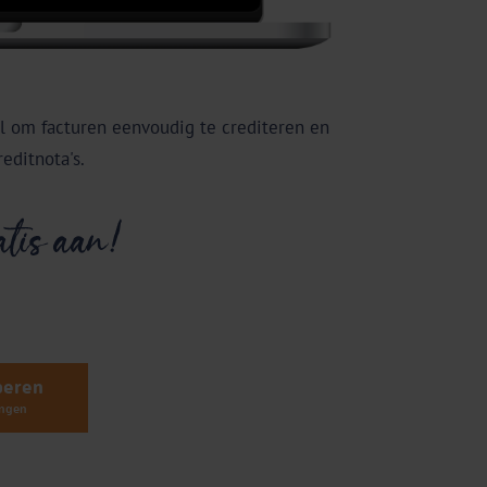
 om facturen eenvoudig te crediteren en
editnota's.
beren
ingen