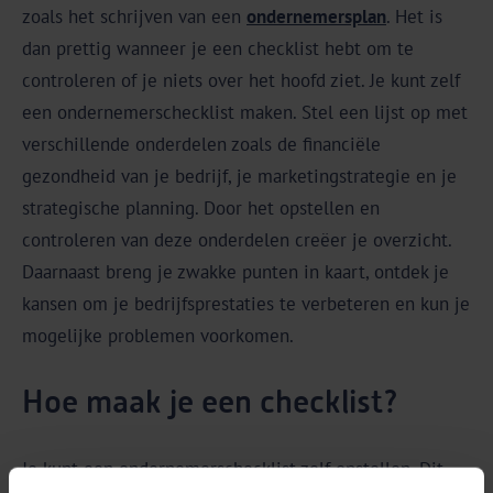
zoals het schrijven van een
ondernemersplan
. Het is
dan prettig wanneer je een checklist hebt om te
controleren of je niets over het hoofd ziet. Je kunt zelf
een ondernemerschecklist maken. Stel een lijst op met
verschillende onderdelen zoals de financiële
gezondheid van je bedrijf, je marketingstrategie en je
strategische planning. Door het opstellen en
controleren van deze onderdelen creëer je overzicht.
Daarnaast breng je zwakke punten in kaart, ontdek je
kansen om je bedrijfsprestaties te verbeteren en kun je
mogelijke problemen voorkomen.
Hoe maak je een checklist?
Je kunt een ondernemerschecklist zelf opstellen. Dit