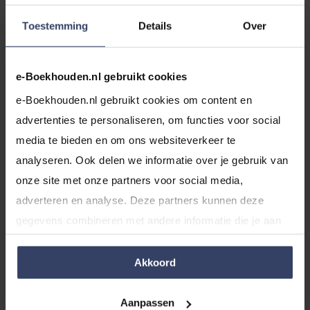
kost je wel veel tijd en kennis. Gelukkig hebben wij
een interessant artikel geschreven met meer
Toestemming
Details
Over
informatie over het starten van een eigen bedrijf.
e-Boekhouden.nl gebruikt cookies
Wanneer je denkt dat je informatie misloopt, kun je
kiezen om iemand met meer ervaring mee te laten
e-Boekhouden.nl gebruikt cookies om content en 
kijken. Denk bijvoorbeeld aan een expert of een mede
advertenties te personaliseren, om functies voor social 
ondernemer. Zij beschikken mogelijk over meer
media te bieden en om ons websiteverkeer te 
informatie, hebben een onafhankelijke blik op je bedrijf
analyseren. Ook delen we informatie over je gebruik van 
en bieden je inzichten die je zelf nog niet had gezien.
onze site met onze partners voor social media, 
Houd hierbij wel rekening dat er eventueel extra
adverteren en analyse. Deze partners kunnen deze 
kosten aan verbonden kunnen zijn.
gegevens combineren met andere informatie die je aan 
ze hebt verstrekt of die ze hebben verzameld op basis 
van jouw gebruik van hun services.
Akkoord
Veelgestelde vragen
Aanpassen