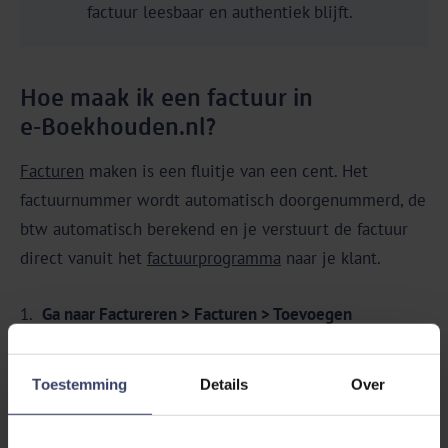
factuur leesbaar en authentiek blijft.
Hoe maak ik een factuur in
e‑Boekhouden.nl?
Facturen
maken is een fluitje van een cent. Het
factuurnummer wordt automatisch doorgenummerd, de
btw automatisch berekend en je verstuurt de factuur
direct vanuit het
factuurprogramma
naar je klant.
Ga naar Factureren > Facturen > Toevoegen
Open de facturatiemodule en kies Toevoegen om
een nieuwe factuur te starten.
Toestemming
Details
Over
Selecteer de relatie
Kies een bestaande klant uit je adresboek of voeg