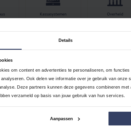
aus
Kassasystemen
Overheid
Details
roviders
Portals
Rapportagesoftwa
ookies
kies om content en advertenties te personaliseren, om functies 
analyseren. Ook delen we informatie over je gebruik van onze si
analyse. Deze partners kunnen deze gegevens combineren met an
are
Urenregistratiesoftware
Webshops
hebben verzameld op basis van jouw gebruik van hun services.
Aanpassen