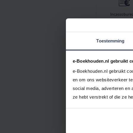
Incassobure
Toestemming
Payment Service P
e-Boekhouden.nl gebruikt c
e-Boekhouden.nl gebruikt coo
en om ons websiteverkeer te 
social media, adverteren en 
Salarissoftw
ze hebt verstrekt of die ze 