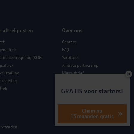
e aftrekposten
Over ons
rek
Contact
genaftrek
FAQ
ernemersregeling (KOR)
Vacatures
gsaftrek
Affiliate partnership
rijstelling
Nieuwsbrief
nregeling
Sponsoring
trek
GRATIS voor starters!
Claim nu
15 maanden gratis
rwaarden