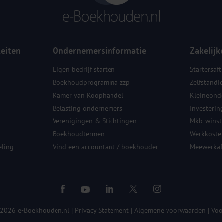
teiten
Ondernemersinformatie
Zakelijk
Eigen bedrijf starten
Startersaft
Boekhoudprogramma zzp
Zelfstandi
Kamer van Koophandel
Kleineond
Belasting ondernemers
Investerin
Verenigingen & Stichtingen
Mkb-winstv
Boekhoudtermen
Werkkoste
ling
Vind een accountant / boekhouder
Meewerkaf
 2026 e-Boekhouden.nl
|
Privacy Statement
|
Algemene voorwaarden
|
Voo