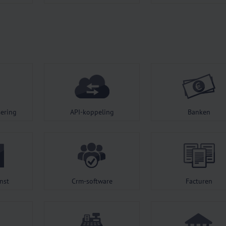
ering
API-koppeling
Banken
nst
Crm-software
Facturen