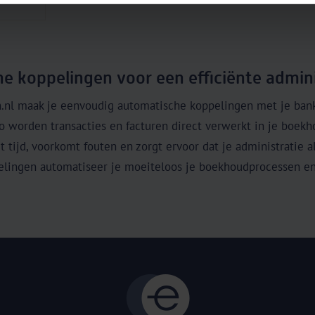
e koppelingen voor een efficiënte admini
nl maak je eenvoudig automatische koppelingen met je ban
o worden transacties en facturen direct verwerkt in je boek
t tijd, voorkomt fouten en zorgt ervoor dat je administratie al
elingen automatiseer je moeiteloos je boekhoudprocessen en