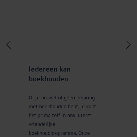
Iedereen kan
Bespaar t
boekhouden
Of je nu wel of geen ervaring
Koppel jou
met boekhouden hebt, je kunt
kassasystee
het prima zelf in ons uiterst
je bedrijf er
vriendelijke
staat. Met e
boekhoudprogramma. Onze
boekhoud je 