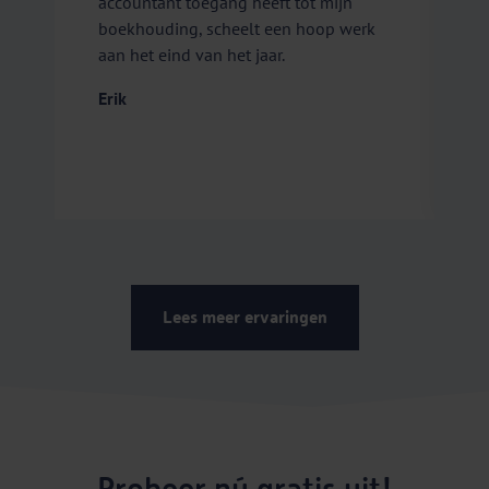
accountant toegang heeft tot mijn
p
boekhouding, scheelt een hoop werk
s
aan het eind van het jaar.
n
j
Erik
l
b
v
S
Lees meer ervaringen