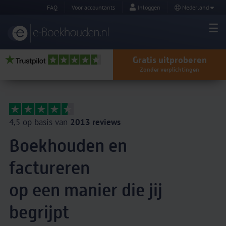
FAQ
Voor accountants
Inloggen
Nederland
Gratis uitproberen
Zonder verplichtingen
4,5 op basis van
2013 reviews
Boekhouden en
factureren
op een manier die jij
begrijpt