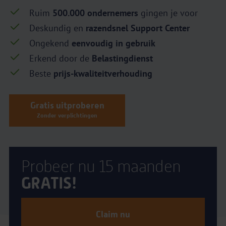
Ruim
500.000 ondernemers
gingen je voor
Deskundig en
razendsnel Support Center
Ongekend
eenvoudig in gebruik
Erkend door de
Belastingdienst
Beste
prijs-kwaliteitverhouding
Gratis uitproberen
Zonder verplichtingen
Probeer nu 15 maanden
GRATIS!
Claim nu