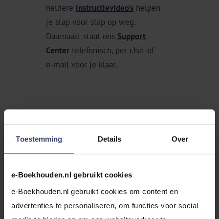
heldere
instructievideo's
helpen
ons program
je stap voor stap op weg.
automatisch
Daarnaast staat ons
Support
facturen kop
Center
telefonisch, per chat of
fouten en he
e-mail voor je klaar.
omkijken me
Toestemming
Details
Over
Bekijk alle voordelen
e-Boekhouden.nl gebruikt cookies
e-Boekhouden.nl gebruikt cookies om content en 
advertenties te personaliseren, om functies voor social 