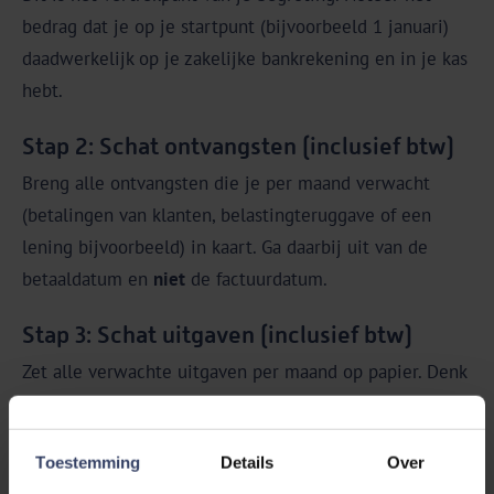
bedrag dat je op je startpunt (bijvoorbeeld 1 januari)
daadwerkelijk op je zakelijke bankrekening en in je kas
hebt.
Stap 2: Schat ontvangsten (inclusief btw)
Breng alle ontvangsten die je per maand verwacht
(betalingen van klanten, belastingteruggave of een
lening bijvoorbeeld) in kaart. Ga daarbij uit van de
betaaldatum en
niet
de factuurdatum.
Stap 3: Schat uitgaven (inclusief btw)
Zet alle verwachte uitgaven per maand op papier. Denk
daarbij aan:
Vaste lasten
(huur, abonnementen, verzekeringen,
Toestemming
Details
Over
loon)