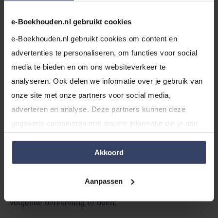
Variabele kosten
(inkoop van goederen en
marketing)
e-Boekhouden.nl gebruikt cookies
Investeringen
(bijvoorbeeld
volledige
aankoop
e-Boekhouden.nl gebruikt cookies om content en 
laptop of machines -> geen afschrijvingen!)
advertenties te personaliseren, om functies voor social 
Privéopnames
(het loon dat je naar je privérekening
media te bieden en om ons websiteverkeer te 
overschrijft voor je levensonderhoud)
analyseren. Ook delen we informatie over je gebruik van 
onze site met onze partners voor social media, 
Stap 4: Verwerk belastingen
adverteren en analyse. Deze partners kunnen deze 
Neem in je begroting ook de
btw-aangifte
(afdracht van
gegevens combineren met andere informatie die je aan 
ontvangen btw), vpb- en
IB-belastingen
(de aanslagen
ze hebt verstrekt of die ze hebben verzameld op basis 
die je verwacht dit jaar) mee.
van jouw gebruik van hun services.
Akkoord
Stap 5: Bereken het eindsaldo
Aanpassen
Dit doe je eenvoudig door in bovenstaand schema de
volgende berekening te doen: