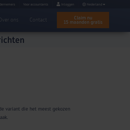
dernemers
Voor accountants
Inloggen
Nederland
Claim nu
Over ons
Contact
15 maanden gratis
ichten
 de variant die het meest gekozen
aak.