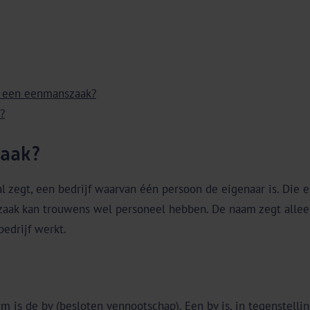
n een eenmanszaak?
?
zaak?
l zegt, een bedrijf waarvan één persoon de eigenaar is. Die e
ak kan trouwens wel personeel hebben. De naam zegt alleen
bedrijf werkt.
m is de bv (besloten vennootschap). Een bv is, in tegenstell