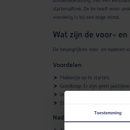
dividendbelasting. Met een eenmans
startersaftrek. De bv heeft weer and
voordelig is bij een hoge winst.
Wat zijn de voor- e
De belangrijkste voor- en nadelen 
Voordelen
Makkelijk op te starten.
Goedkoop: Er zijn geen jaarlijk
Je bent zelf verantwoordelijk voo
Er zijn diverse aantrekkelijke af
Toestemming
Nadelen