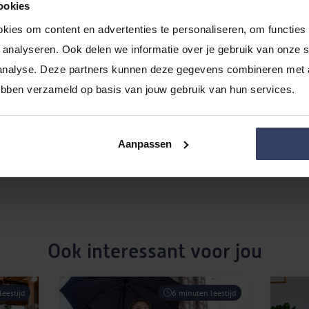
 aansprakelijk voor alle zaken rondom het bedrijf, dus ook eve
ookies
 moet het geld direct aan de ondernemer uitlenen. Dat maakt
kies om content en advertenties te personaliseren, om functies 
nvesteerders bij een bv, in ruil voor het geld, aandelen krijge
analyseren. Ook delen we informatie over je gebruik van onze si
analyse. Deze partners kunnen deze gegevens combineren met an
nmanszaak op?
hebben verzameld op basis van jouw gebruik van hun services.
s erg eenvoudig. Zorg dat je weet wat je met jouw bedrijf w
mer van Koophandel je gegevens in en maak een afspraak bij
Aanpassen
e jouw handtekening en krijg je je btw- en
KvK-nummer
. Jouw 
Ook interessant voor jou
eestijd
6 minuten leestijd