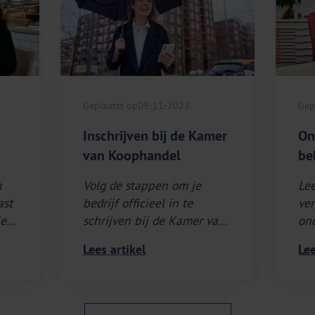
Geplaatst op
09-11-2023
Gep
Inschrijven bij de Kamer
On
van Koophandel
be
m
Volg de stappen om je
Lee
ast
bedrijf officieel in te
ver
schrijven bij de Kamer van
on
Koophandel.
Bel
Lees artikel
Lee