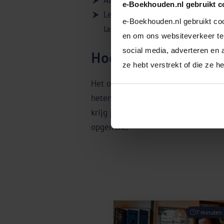
Aansprakelijkheid: Je bent privé
e-Boekhouden.nl gebruikt c
Lenen is lastig: De investeerder
e-Boekhouden.nl gebruikt coo
lastiger dan voor een bv, omdat i
en om ons websiteverkeer te 
social media, adverteren en 
Hoe richt ik een ee
ze hebt verstrekt of die ze 
Het oprichten van een eenmanszaak i
heten. Vul op de website van de Ka
krijg je nog extra informatie, zet j
opgericht!
7 minuten l