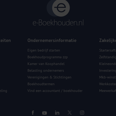
teiten
Ondernemersinformatie
Zakelijk
Eigen bedrijf starten
Startersaft
Boekhoudprogramma zzp
Zelfstandi
Kamer van Koophandel
Kleineond
Belasting ondernemers
Investerin
Verenigingen & Stichtingen
Mkb-winstv
Boekhoudtermen
Werkkoste
ling
Vind een accountant / boekhouder
Meewerkaf