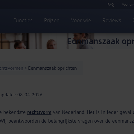
FAQ
Voor on
Functies
Prijzen
Voor wie
Reviews
Eenmanszaak opr
chtsvormen
> Eenmanszaak oprichten
üpdatet: 08-04-2026
de bekendste
rechtsvorm
van Nederland. Het is in ieder geval
Wij beantwoorden de belangrijkste vragen over de eenmansz