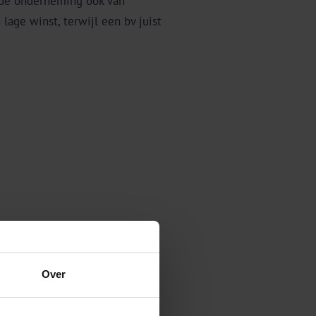
n de onderneming ook van
lage winst, terwijl een bv juist
Over