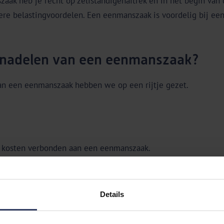
zaak heb je recht op zelfstandigenaftrek en in het begin va
ere belastingvoordelen. Een eenmanszaak is voordelig bij een 
n nadelen van een eenmanszaak?
van een eenmanszaak hebben we op een rijtje gezet.
se kosten verbonden aan een eenmanszaak.
r je keuzes en acties.
trekposten.
Details