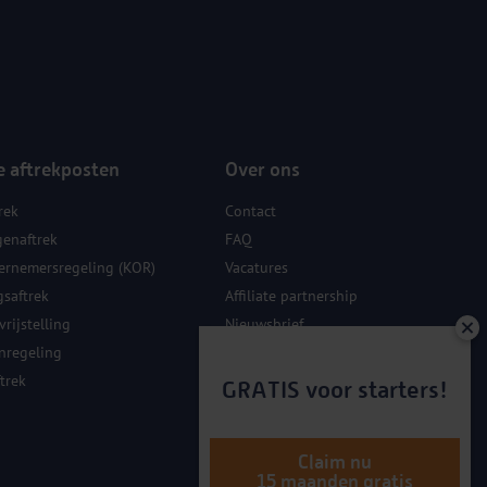
e aftrekposten
Over ons
rek
Contact
genaftrek
FAQ
ernemersregeling (KOR)
Vacatures
gsaftrek
Affiliate partnership
rijstelling
Nieuwsbrief
nregeling
Sponsoring
trek
GRATIS voor starters!
Claim nu
15 maanden gratis