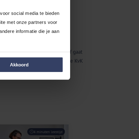
ntuele schulden.
 het zoeken naar investeerders
voor social media te bieden 
n.
te met onze partners voor 
dere informatie die je aan 
il gaan doen en hoe het bedrijf gaat
 de
KvK
bij jou in de buurt. Bij de KvK
Akkoord
eenmanszaak is dan officieel
4 minuten leestijd