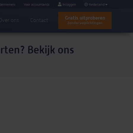
dernemers
Voor accountants
Inloggen
Nederland
Gratis uitproberen
Over ons
Contact
Zonder verplichtingen
arten? Bekijk ons