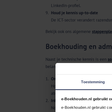
LinkedIn-profiel.
Houd je kennis up-to-date
De ICT-sector verandert razendsne
Bekijk ook ons algemene
stappenpla
Boekhouding en admin
Naast je technische kennis is een
so
belangrijkste punten om goed te re
Omzetregistratie
Toestemming
Houd al je inkomsten overzichteli
abonnementen.
e-Boekhouden.nl gebruikt c
Inkoop
Noteer al je zakelijke uitgaven, z
e-Boekhouden.nl gebruikt coo