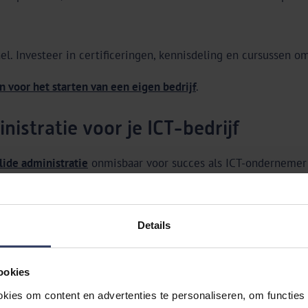
l. Investeer in certificeringen, kennisdeling en cursussen om
n voor het starten van een eigen bedrijf
.
istratie voor je ICT-bedrijf
lide administratie
onmisbaar voor succes als ICT-ondernemer o
gelen:
Details
jk bij. Dit geldt voor alle verdienmodellen:
uurtarieven
, pro
ookies
oals uitgaven aan cloudservices, hardware (laptop, servers), s
kies om content en advertenties te personaliseren, om functies 