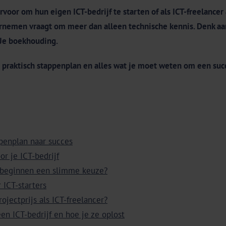
oor om hun eigen ICT-bedrijf te starten of als ICT-freelancer 
rnemen vraagt om meer dan alleen technische kennis. Denk aan 
 Je boekhouding.
en praktisch stappenplan en alles wat je moet weten om een succ
ppenplan naar succes
r je ICT-bedrijf
f beginnen een slimme keuze?
 ICT-starters
rojectprijs als ICT-freelancer?
en ICT-bedrijf en hoe je ze oplost