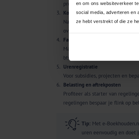
projectmanagementtools. Zo houd
en om ons websiteverkeer te 
Kostenoverzicht
social media, adverteren en 
Naast inkoop zijn er ook doorlop
ze hebt verstrekt of die ze 
overzicht voorkomt verrassingen.
Facturatie en btw-aangifte
Maak
professionele facturen
en ne
btw-verplichtingen.
Urenregistratie
Voor subsidies, projecten en bepa
Belasting en aftrekposten
Profiteer als starter van regelin
regelingen bespaar je flink op be
Tip:
Met e‑Boekhouden.nl 
uren eenvoudig en doet 