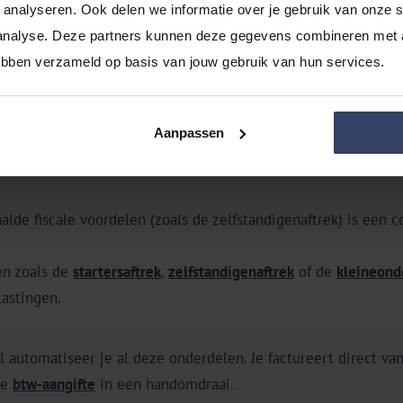
 je grip op je kosten en kun je
btw
terugvragen.
analyseren. Ook delen we informatie over je gebruik van onze si
analyse. Deze partners kunnen deze gegevens combineren met an
ende kosten zoals verzekeringen, marketing, bedrijfspandkost
hebben verzameld op basis van jouw gebruik van hun services.
Aanpassen
em de btw-regels in acht. Lever je diensten aan internation
alde fiscale voordelen (zoals de zelfstandigenaftrek) is een c
gen zoals de
startersaftrek
,
zelfstandigenaftrek
of de
kleineond
lastingen.
automatiseer je al deze onderdelen. Je factureert direct van
je
btw-aangifte
in een handomdraai.