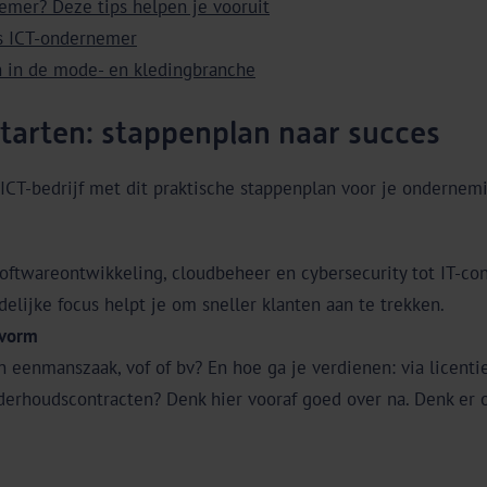
emer? Deze tips helpen je vooruit
ls ICT-ondernemer
n in de mode- en kledingbranche
starten: stappenplan naar succes
 ICT-bedrijf met dit praktische stappenplan voor je ondernemi
oftwareontwikkeling, cloudbeheer en cybersecurity tot IT-cons
delijke focus helpt je om sneller klanten aan te trekken.
svorm
en eenmanszaak, vof of bv? En hoe ga je verdienen: via licent
nderhoudscontracten? Denk hier vooraf goed over na. Denk er