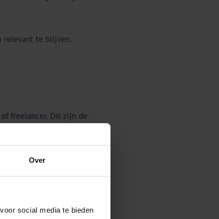
 relevant te blijven.
f freelancer. Dit zijn de
Over
jectprijzen of terugkerende
oftwarelicenties en
voor social media te bieden 