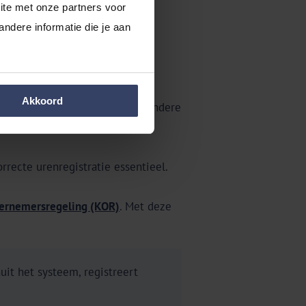
te met onze partners voor 
dere informatie die je aan 
en en opleidingen. Een helder
Akkoord
ale klanten? Dan gelden soms andere
orrecte urenregistratie essentieel.
ernemersregeling (KOR)
. Met deze
uit het systeem, registreert