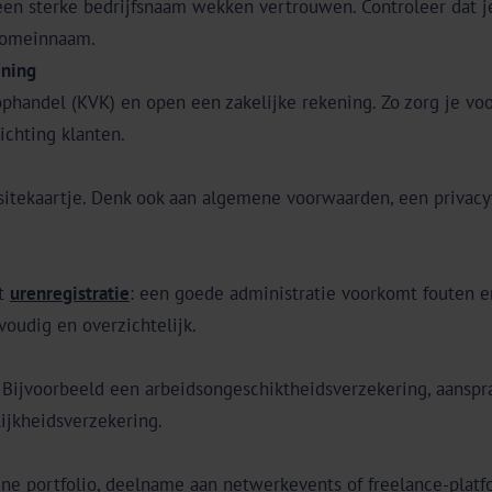
 een sterke bedrijfsnaam wekken vertrouwen. Controleer dat 
 domeinnaam.
ening
ophandel (KVK) en open een zakelijke rekening. Zo zorg je vo
ichting klanten.
isitekaartje. Denk ook aan algemene voorwaarden, een privac
ot
urenregistratie
: een goede administratie voorkomt fouten en
voudig en overzichtelijk.
. Bijvoorbeeld een arbeidsongeschiktheidsverzekering, aanspr
ijkheidsverzekering.
line portfolio, deelname aan netwerkevents of freelance-plat