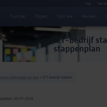
FAQ
Voor on
Functies
Prijzen
Voor wie
Reviews
ICT-bedrijf st
stappenplan
anche-informatie en tips
> ICT-bedrijf starten
üpdatet: 20-07-2026