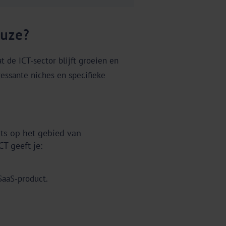
euze?
 de ICT-sector blijft groeien en
essante niches en specifieke
rts op het gebied van
T geeft je:
SaaS-product.