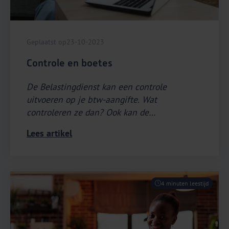
Geplaatst op
23-10-2023
Controle en boetes
De Belastingdienst kan een controle
uitvoeren op je btw-aangifte. Wat
controleren ze dan? Ook kan de
Belastingdienst een boete opleggen wanneer
Lees artikel
je een onjuiste btw-aangifte indient. Te laat
betalen, niet betalen of geen btw-aangifte
indienen kan je ook een boete opleveren.
Lees in dit artikel hoe jij boetes voorkomt.
4 minuten leestijd