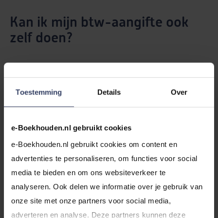
Kan ik mijn btw-aangifte ook
zelf doen?
Ja, je kunt zeker je
btw-aangifte
zelf doen. Voor veel
ondernemers is dit een prima optie. Is je administratie
Toestemming
Details
Over
overzichtelijk en goed bijgewerkt? Dan is het zelf doen
van je btw-aangifte niet moeilijk.
e-Boekhouden.nl gebruikt cookies
Krijg je te maken met
zakendoen in het buitenland
of
e-Boekhouden.nl gebruikt cookies om content en 
bijvoorbeeld de
verleggingsregeling
? Dan doe je er
advertenties te personaliseren, om functies voor social 
goed aan om een
boekhouder
te raadplegen.
media te bieden en om ons websiteverkeer te 
analyseren. Ook delen we informatie over je gebruik van 
onze site met onze partners voor social media, 
Je hebt ook de mogelijkheid om je btw-aangifte in
adverteren en analyse. Deze partners kunnen deze 
eerste instantie zelf op te stellen, waarna je deze door