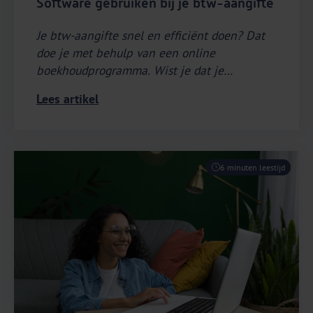
Software gebruiken bij je btw-aangifte
Je btw-aangifte snel en efficiënt doen? Dat
doe je met behulp van een online
boekhoudprogramma. Wist je dat je
e‑Boekhouden.nl kunt koppelen aan de
Lees artikel
Belastingdienst? Hierdoor dien je met één
druk op de knop je btw-aangifte in. Dat
scheelt je als ondernemer veel tijd.
6 minuten leestijd