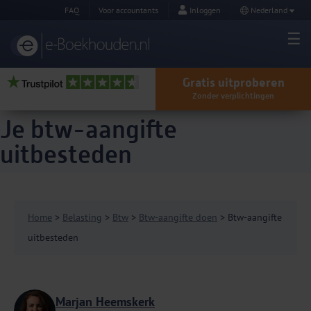
FAQ
Voor accountants
Inloggen
Nederland
Gratis uitproberen
Zonder verplichtingen
Je btw-aangifte
uitbesteden
Home
>
Belasting
>
Btw
>
Btw-aangifte doen
> Btw-aangifte
uitbesteden
Marjan Heemskerk