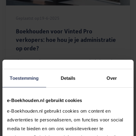
Geplaatst op
19-6-2025
Boekhouden voor Vinted Pro
verkopers: hoe hou je je administratie
op orde?
Alles wat je moet weten over administratie,
btw en inkomstenbelasting bij Vinted Pro.
Toestemming
Details
Over
Lees artikel
e-Boekhouden.nl gebruikt cookies
e-Boekhouden.nl gebruikt cookies om content en 
5 minuten leestijd
advertenties te personaliseren, om functies voor social 
media te bieden en om ons websiteverkeer te 