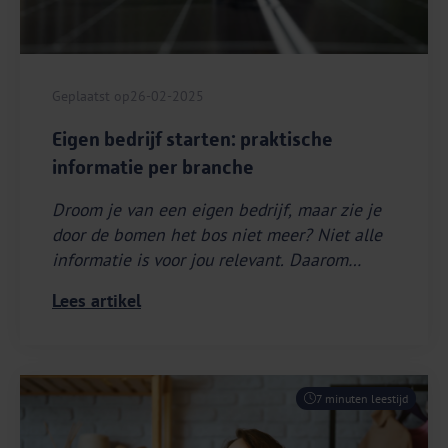
Geplaatst op
26-02-2025
Eigen bedrijf starten: praktische
informatie per branche
Droom je van een eigen bedrijf, maar zie je
door de bomen het bos niet meer? Niet alle
informatie is voor jou relevant. Daarom
hebben we de belangrijkste onderwerpen
Lees artikel
voor de branches bouw, zorg, logistiek en
horeca overzichtelijk voor je uitgewerkt.
7 minuten leestijd