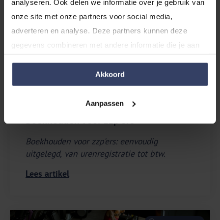
analyseren. Ook delen we informatie over je gebruik van 
onze site met onze partners voor social media, 
adverteren en analyse. Deze partners kunnen deze 
gegevens combineren met andere informatie die je aan 
ze hebt verstrekt of die ze hebben verzameld op basis 
van jouw gebruik van hun services.
Akkoord
Geplaatst op
26-5-2025
Aanpassen
Boekhouden voor zzp'ers
Boekhouden voor zzp'ers: eenvoudig
uitgelegd, van urenregistratie tot btw.
Lees artikel