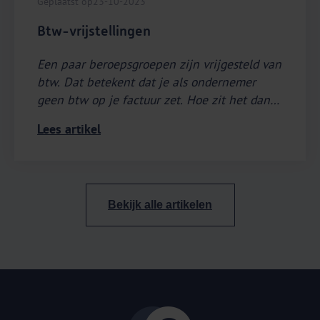
Geplaatst op
23-10-2023
Btw-vrijstellingen
Een paar beroepsgroepen zijn vrijgesteld van
btw. Dat betekent dat je als ondernemer
geen btw op je factuur zet. Hoe zit het dan
met je btw-aangifte? En met je
Lees artikel
voorbelasting?
Bekijk alle artikelen