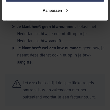
Aan alle klanten, met of zonder btw-nummer:
0% btw.
Aanpassen
Je levert diensten:
Je klant heeft geen btw-nummer:
belast met
Nederlandse btw, je neemt dit op in je
Nederlandse btw-aangifte.
Je klant heeft wel een btw-nummer:
geen btw, je
neemt deze dienst ook niet op in je btw-
aangifte.
Let op:
check altijd de specifieke regels
omtrent btw en zakendoen met het
buitenland voordat je een factuur stuurt.