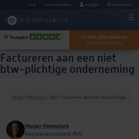
FAQ
Voor accountants
Inloggen
Nederland
Gratis uitproberen
Zonder verplichtingen
Factureren aan een niet
btw-plichtige onderneming
Home
>
Belasting
>
Btw
> Factureren aan niet btw plichtige
Marjan Heemskerk
Registeraccountant (RA)