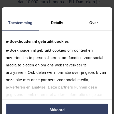
dan 10.000 euro binnen de EU. Dan reken je
Nederlandse btw.
Je klant heeft wel een btw-nummer
(vraag dit na
Toestemming
Details
Over
voordat je gaat factureren): 0% btw. Doe ook
ICP-aangifte
.
e-Boekhouden.nl gebruikt cookies
Je levert diensten:
Je klant heeft geen btw-nummer:
belast met
e-Boekhouden.nl gebruikt cookies om content en 
Nederlandse btw, je neemt dit op in je
advertenties te personaliseren, om functies voor social 
Nederlandse btw-aangifte.
media te bieden en om ons websiteverkeer te 
Je klant heeft wel een btw-nummer:
btw-verlegd
.
analyseren. Ook delen we informatie over je gebruik van 
Doe ook ICP-aangifte.
onze site met onze partners voor social media, 
adverteren en analyse. Deze partners kunnen deze 
gegevens combineren met andere informatie die je aan 
Je verkoopt aan klanten buiten de EU:
ze hebt verstrekt of die ze hebben verzameld op basis 
Je levert goederen:
van jouw gebruik van hun services.
Akkoord