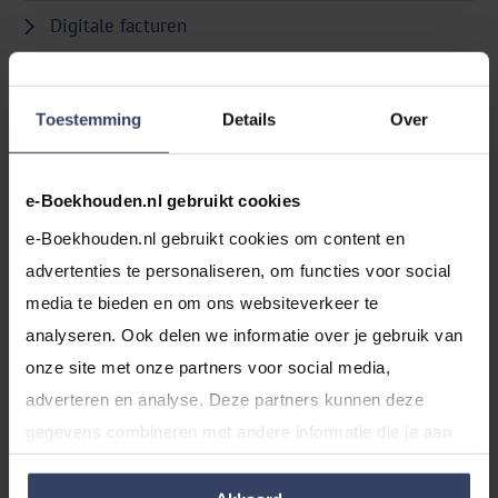
Digitale facturen
Bekijk alles voor een bedrijf starten
Toestemming
Details
Over
Kamer van koophandel
e-Boekhouden.nl gebruikt cookies
KvK startersdag
e-Boekhouden.nl gebruikt cookies om content en 
advertenties te personaliseren, om functies voor social 
Inschrijven
media te bieden en om ons websiteverkeer te 
Kvk-nummer
analyseren. Ook delen we informatie over je gebruik van 
onze site met onze partners voor social media, 
Handelsregister
adverteren en analyse. Deze partners kunnen deze 
gegevens combineren met andere informatie die je aan 
Kvk uittreksel
ze hebt verstrekt of die ze hebben verzameld op basis 
Bekijk alles over Kamer van koophandel
van jouw gebruik van hun services.